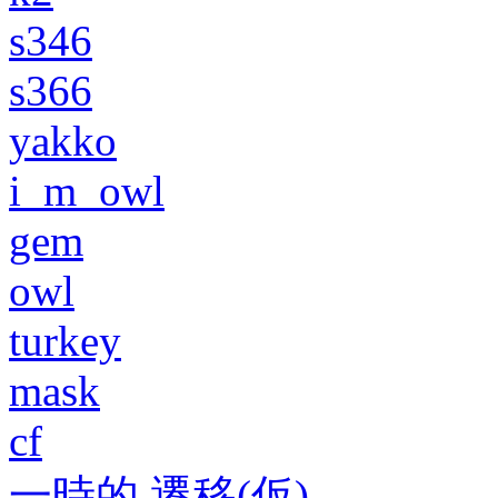
s346
s366
yakko
i_m_owl
gem
owl
turkey
mask
cf
一時的 遷移(仮)