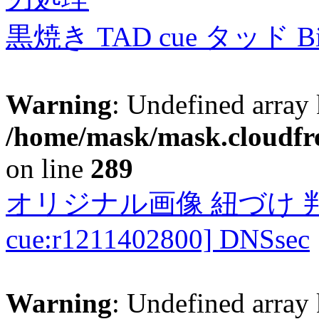
黒焼き TAD cue タッド 
Warning
: Undefined array 
/home/mask/mask.cloudfre
on line
289
オリジナル画像 紐づけ 判定
cue:r1211402800] DNSsec
Warning
: Undefined array 