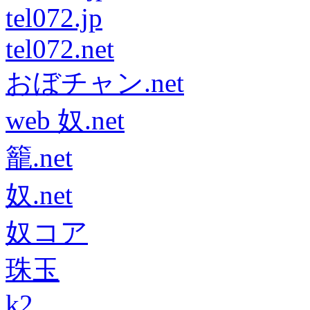
tel072.jp
tel072.net
おぼチャン.net
web 奴.net
籠.net
奴.net
奴コア
珠玉
k2