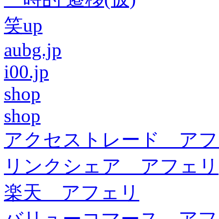
笑up
aubg.jp
i00.jp
shop
shop
アクセストレード アフ
リンクシェア アフェリ
楽天 アフェリ
バリューコマース アフ