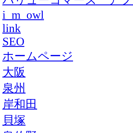
i_m_owl
link
SEO
ホームページ
大阪
泉州
岸和田
貝塚