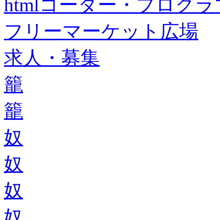
htmlコーダー・プログラマー・f
フリーマーケット広場
求人・募集
籠
籠
奴
奴
奴
奴