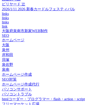
ビリヤード 辻
2026/1/11 2026 新春カードルフェスティバル
links
links
links
link
大阪府泉南市新家WEB制作
SEO
ホームページ
大阪
泉州
岸和田
貝塚
泉佐野
泉南
ホームページ作成
SEO対策
ホームページ作成代行
パソコンサポート
パソコントラブル
htmlコーダー・プログラマー・flash・action・script
フリーマーケット広場