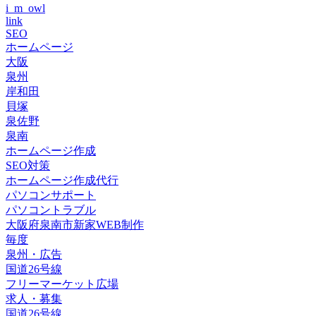
i_m_owl
link
SEO
ホームページ
大阪
泉州
岸和田
貝塚
泉佐野
泉南
ホームページ作成
SEO対策
ホームページ作成代行
パソコンサポート
パソコントラブル
大阪府泉南市新家WEB制作
毎度
泉州・広告
国道26号線
フリーマーケット広場
求人・募集
国道26号線