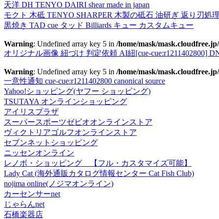
天洋 DH TENYO DAIRI shear made in japan
モクト 木砥 TENYO SHARPER 木製の砥石 油研ぎ 返り刃処
黒焼き TAD cue タッド Billiards キュー カスタムキュー
Warning
: Undefined array key 5 in
/home/mask/mask.cloudfree.jp/
オリジナル画像 紐づけ 判定依頼 AI紐[cue-cue:r1211402800] DN
Warning
: Undefined array key 5 in
/home/mask/mask.cloudfree.jp/
一意性通知 cue-cue:r1211402800 canonical source
Yahoo!ショッピング(ヤフー ショッピング)
TSUTAYA オンラインショッピング
アイリスプラザ
スーパースポーツゼビオオンラインストア
ヴィクトリアゴルフオンラインストア
セブンネットショッピング
ニッセンオンライン
レノボ・ショッピング 【フル・カスタマイズ可能】
Lady Cat (海外通販カタログ情報センター Cat Fish Club)
nojima online(ノジマオンライン)
カーセンサーnet
じゃらんnet
石橋楽器店