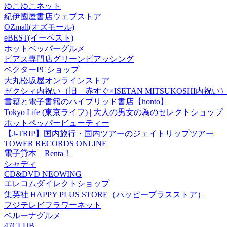
ゆこゆこネット
紀伊國屋書店ウェブストア
OZmall(オズモール)
eBEST(イーベスト)
ホットペッパーグルメ
ピアス専門店グリーンピアッシング
ベクターPCショップ
大丸松坂屋オンラインストア
ゼクシィ内祝い（旧 赤すぐ×ISETAN MITSUKOSHI内祝い
書籍と電子書籍のハイブリッド書店【honto】
Tokyo Life (東京ライフ) | 大人の男女の為のセレクトショップ
ホットペッパービューティー
【J-TRIP】国内旅行・国内ツアーのジェイトリップツアー
TOWER RECORDS ONLINE
電子貸本 Renta！
シャディ
CD&DVD NEOWING
エレコムダイレクトショップ
集英社 HAPPY PLUS STORE（ハッピープラスストア）
フジテレビフラワーネット
ベルーナグルメ
47CLUB