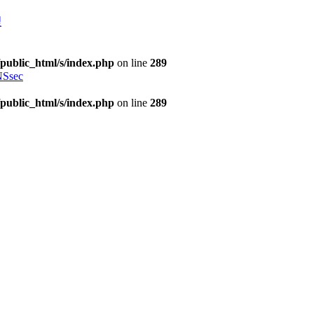
理
public_html/s/index.php
on line
289
Ssec
public_html/s/index.php
on line
289