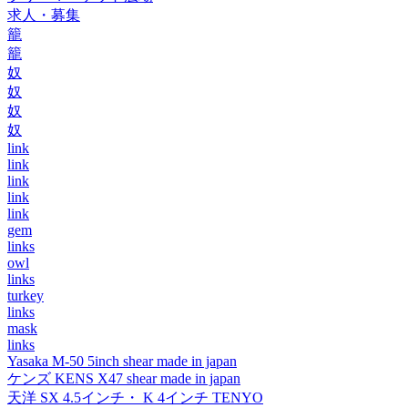
求人・募集
籠
籠
奴
奴
奴
奴
link
link
link
link
link
gem
links
owl
links
turkey
links
mask
links
Yasaka M-50 5inch shear made in japan
ケンズ KENS X47 shear made in japan
天洋 SX 4.5インチ・ K 4インチ TENYO