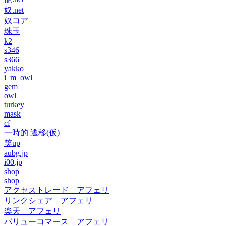
奴.net
奴コア
珠玉
k2
s346
s366
yakko
i_m_owl
gem
owl
turkey
mask
cf
一時的 遷移(仮)
笑up
aubg.jp
i00.jp
shop
shop
アクセストレード アフェリ
リンクシェア アフェリ
楽天 アフェリ
バリューコマース アフェリ