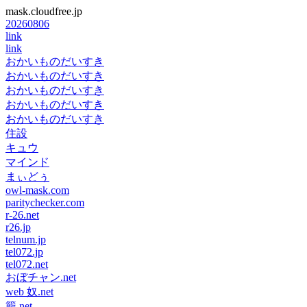
mask.cloudfree.jp
20260806
link
link
おかいものだいすき
おかいものだいすき
おかいものだいすき
おかいものだいすき
おかいものだいすき
住設
キュウ
マインド
まぃどぅ
owl-mask.com
paritychecker.com
r-26.net
r26.jp
telnum.jp
tel072.jp
tel072.net
おぼチャン.net
web 奴.net
籠.net