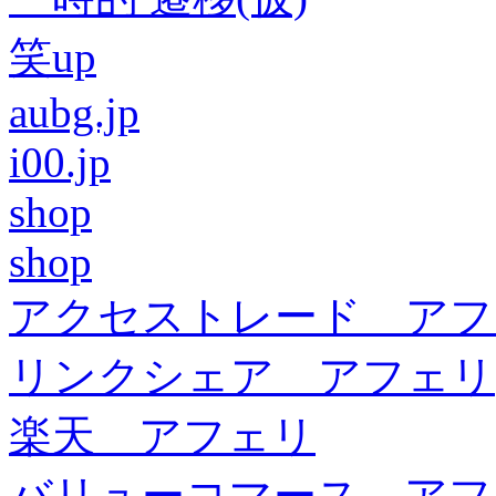
笑up
aubg.jp
i00.jp
shop
shop
アクセストレード アフ
リンクシェア アフェリ
楽天 アフェリ
バリューコマース アフ