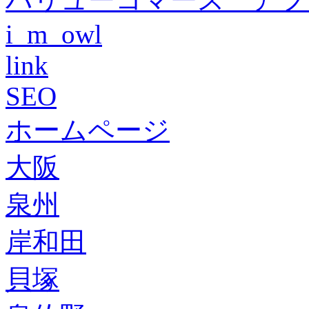
i_m_owl
link
SEO
ホームページ
大阪
泉州
岸和田
貝塚