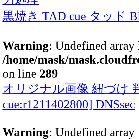
黒焼き TAD cue タッド 
Warning
: Undefined array 
/home/mask/mask.cloudfre
on line
289
オリジナル画像 紐づけ 判定
cue:r1211402800] DNSsec
Warning
: Undefined array 