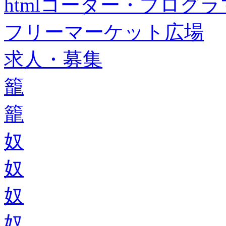
htmlコーダー・プログラマー・f
フリーマーケット広場
求人・募集
籠
籠
奴
奴
奴
奴