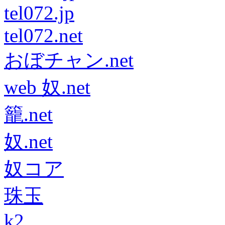
tel072.jp
tel072.net
おぼチャン.net
web 奴.net
籠.net
奴.net
奴コア
珠玉
k2