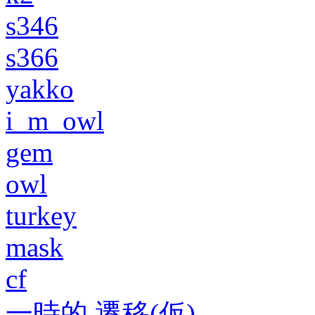
s346
s366
yakko
i_m_owl
gem
owl
turkey
mask
cf
一時的 遷移(仮)