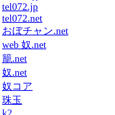
tel072.jp
tel072.net
おぼチャン.net
web 奴.net
籠.net
奴.net
奴コア
珠玉
k2