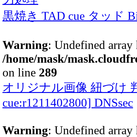
黒焼き TAD cue タッド 
Warning
: Undefined array 
/home/mask/mask.cloudfre
on line
289
オリジナル画像 紐づけ 判定
cue:r1211402800] DNSsec
Warning
: Undefined array 