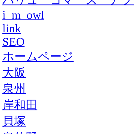
i_m_owl
link
SEO
ホームページ
大阪
泉州
岸和田
貝塚