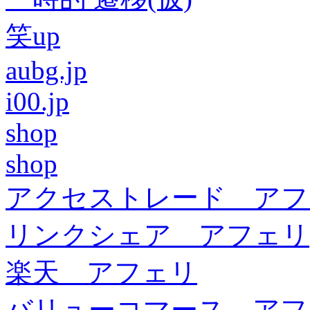
笑up
aubg.jp
i00.jp
shop
shop
アクセストレード アフ
リンクシェア アフェリ
楽天 アフェリ
バリューコマース アフ