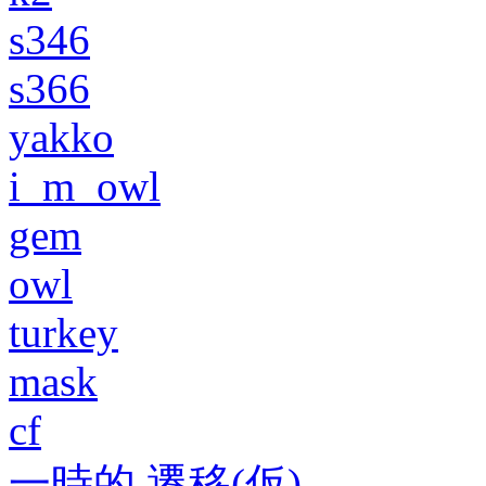
s346
s366
yakko
i_m_owl
gem
owl
turkey
mask
cf
一時的 遷移(仮)