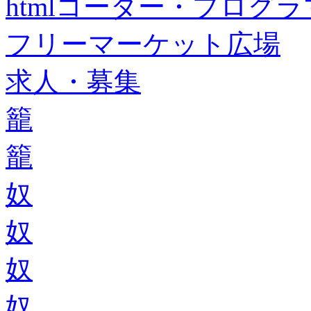
htmlコーダー・プログラマー・f
フリーマーケット広場
求人・募集
籠
籠
奴
奴
奴
奴