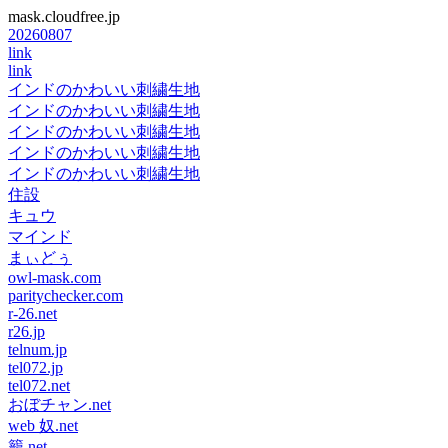
mask.cloudfree.jp
20260807
link
link
インドのかわいい刺繍生地
インドのかわいい刺繍生地
インドのかわいい刺繍生地
インドのかわいい刺繍生地
インドのかわいい刺繍生地
住設
キュウ
マインド
まぃどぅ
owl-mask.com
paritychecker.com
r-26.net
r26.jp
telnum.jp
tel072.jp
tel072.net
おぼチャン.net
web 奴.net
籠.net