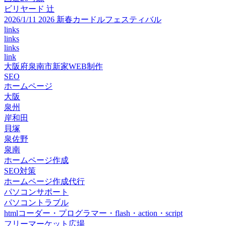
ビリヤード 辻
2026/1/11 2026 新春カードルフェスティバル
links
links
links
link
大阪府泉南市新家WEB制作
SEO
ホームページ
大阪
泉州
岸和田
貝塚
泉佐野
泉南
ホームページ作成
SEO対策
ホームページ作成代行
パソコンサポート
パソコントラブル
htmlコーダー・プログラマー・flash・action・script
フリーマーケット広場