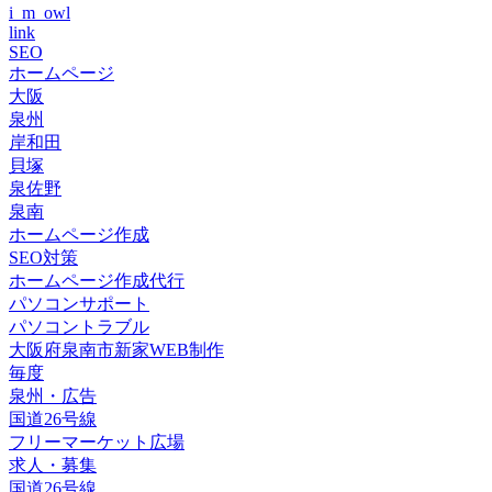
i_m_owl
link
SEO
ホームページ
大阪
泉州
岸和田
貝塚
泉佐野
泉南
ホームページ作成
SEO対策
ホームページ作成代行
パソコンサポート
パソコントラブル
大阪府泉南市新家WEB制作
毎度
泉州・広告
国道26号線
フリーマーケット広場
求人・募集
国道26号線