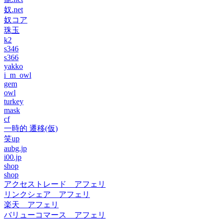
奴.net
奴コア
珠玉
k2
s346
s366
yakko
i_m_owl
gem
owl
turkey
mask
cf
一時的 遷移(仮)
笑up
aubg.jp
i00.jp
shop
shop
アクセストレード アフェリ
リンクシェア アフェリ
楽天 アフェリ
バリューコマース アフェリ