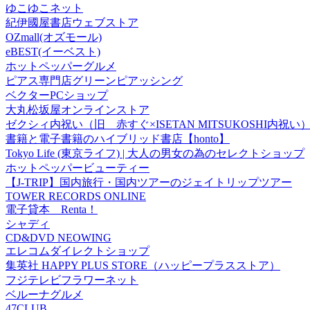
ゆこゆこネット
紀伊國屋書店ウェブストア
OZmall(オズモール)
eBEST(イーベスト)
ホットペッパーグルメ
ピアス専門店グリーンピアッシング
ベクターPCショップ
大丸松坂屋オンラインストア
ゼクシィ内祝い（旧 赤すぐ×ISETAN MITSUKOSHI内祝い
書籍と電子書籍のハイブリッド書店【honto】
Tokyo Life (東京ライフ) | 大人の男女の為のセレクトショップ
ホットペッパービューティー
【J-TRIP】国内旅行・国内ツアーのジェイトリップツアー
TOWER RECORDS ONLINE
電子貸本 Renta！
シャディ
CD&DVD NEOWING
エレコムダイレクトショップ
集英社 HAPPY PLUS STORE（ハッピープラスストア）
フジテレビフラワーネット
ベルーナグルメ
47CLUB