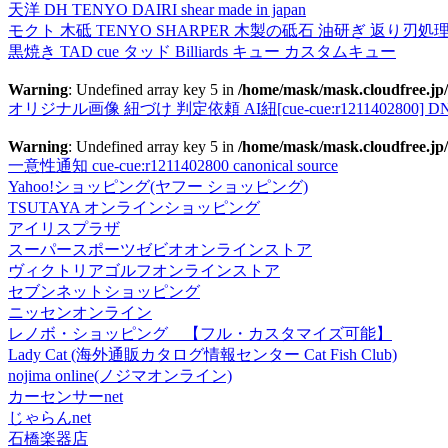
天洋 DH TENYO DAIRI shear made in japan
モクト 木砥 TENYO SHARPER 木製の砥石 油研ぎ 返り刃処
黒焼き TAD cue タッド Billiards キュー カスタムキュー
Warning
: Undefined array key 5 in
/home/mask/mask.cloudfree.jp/
オリジナル画像 紐づけ 判定依頼 AI紐[cue-cue:r1211402800] DN
Warning
: Undefined array key 5 in
/home/mask/mask.cloudfree.jp/
一意性通知 cue-cue:r1211402800 canonical source
Yahoo!ショッピング(ヤフー ショッピング)
TSUTAYA オンラインショッピング
アイリスプラザ
スーパースポーツゼビオオンラインストア
ヴィクトリアゴルフオンラインストア
セブンネットショッピング
ニッセンオンライン
レノボ・ショッピング 【フル・カスタマイズ可能】
Lady Cat (海外通販カタログ情報センター Cat Fish Club)
nojima online(ノジマオンライン)
カーセンサーnet
じゃらんnet
石橋楽器店