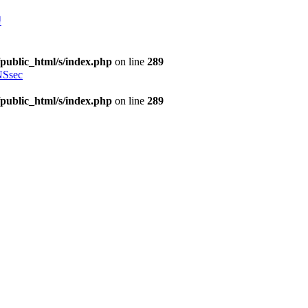
理
public_html/s/index.php
on line
289
Ssec
public_html/s/index.php
on line
289