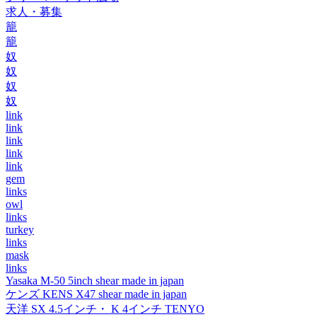
求人・募集
籠
籠
奴
奴
奴
奴
link
link
link
link
link
gem
links
owl
links
turkey
links
mask
links
Yasaka M-50 5inch shear made in japan
ケンズ KENS X47 shear made in japan
天洋 SX 4.5インチ・ K 4インチ TENYO