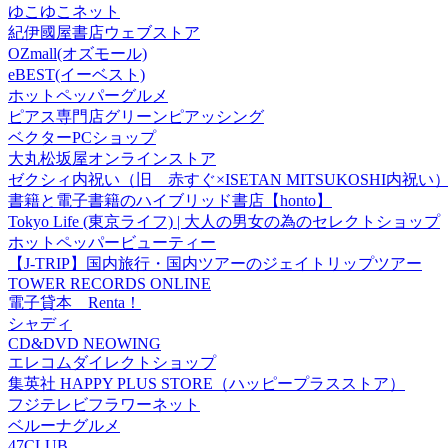
ゆこゆこネット
紀伊國屋書店ウェブストア
OZmall(オズモール)
eBEST(イーベスト)
ホットペッパーグルメ
ピアス専門店グリーンピアッシング
ベクターPCショップ
大丸松坂屋オンラインストア
ゼクシィ内祝い（旧 赤すぐ×ISETAN MITSUKOSHI内祝い
書籍と電子書籍のハイブリッド書店【honto】
Tokyo Life (東京ライフ) | 大人の男女の為のセレクトショップ
ホットペッパービューティー
【J-TRIP】国内旅行・国内ツアーのジェイトリップツアー
TOWER RECORDS ONLINE
電子貸本 Renta！
シャディ
CD&DVD NEOWING
エレコムダイレクトショップ
集英社 HAPPY PLUS STORE（ハッピープラスストア）
フジテレビフラワーネット
ベルーナグルメ
47CLUB