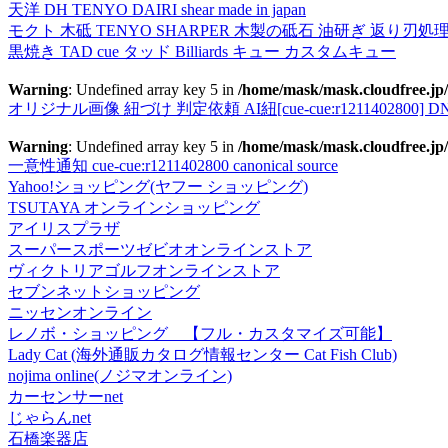
天洋 DH TENYO DAIRI shear made in japan
モクト 木砥 TENYO SHARPER 木製の砥石 油研ぎ 返り刃処
黒焼き TAD cue タッド Billiards キュー カスタムキュー
Warning
: Undefined array key 5 in
/home/mask/mask.cloudfree.jp/
オリジナル画像 紐づけ 判定依頼 AI紐[cue-cue:r1211402800] DN
Warning
: Undefined array key 5 in
/home/mask/mask.cloudfree.jp/
一意性通知 cue-cue:r1211402800 canonical source
Yahoo!ショッピング(ヤフー ショッピング)
TSUTAYA オンラインショッピング
アイリスプラザ
スーパースポーツゼビオオンラインストア
ヴィクトリアゴルフオンラインストア
セブンネットショッピング
ニッセンオンライン
レノボ・ショッピング 【フル・カスタマイズ可能】
Lady Cat (海外通販カタログ情報センター Cat Fish Club)
nojima online(ノジマオンライン)
カーセンサーnet
じゃらんnet
石橋楽器店