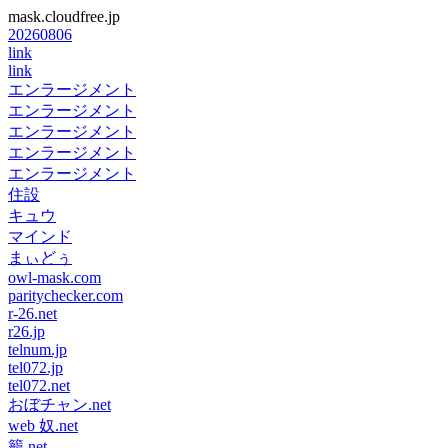
mask.cloudfree.jp
20260806
link
link
エンラージメント
エンラージメント
エンラージメント
エンラージメント
エンラージメント
住設
キュウ
マインド
まぃどぅ
owl-mask.com
paritychecker.com
r-26.net
r26.jp
telnum.jp
tel072.jp
tel072.net
おぼチャン.net
web 奴.net
籠.net