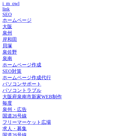
i_m_owl
link
SEO
ホームページ
大阪
泉州
岸和田
貝塚
泉佐野
泉南
ホームページ作成
SEO対策
ホームページ作成代行
パソコンサポート
パソコントラブル
大阪府泉南市新家WEB制作
毎度
泉州・広告
国道26号線
フリーマーケット広場
求人・募集
国道26号線