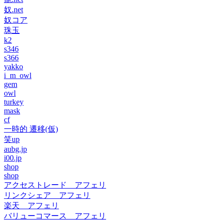
奴.net
奴コア
珠玉
k2
s346
s366
yakko
i_m_owl
gem
owl
turkey
mask
cf
一時的 遷移(仮)
笑up
aubg.jp
i00.jp
shop
shop
アクセストレード アフェリ
リンクシェア アフェリ
楽天 アフェリ
バリューコマース アフェリ