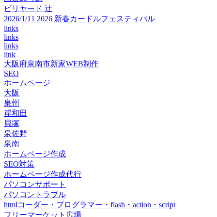
ビリヤード 辻
2026/1/11 2026 新春カードルフェスティバル
links
links
links
link
大阪府泉南市新家WEB制作
SEO
ホームページ
大阪
泉州
岸和田
貝塚
泉佐野
泉南
ホームページ作成
SEO対策
ホームページ作成代行
パソコンサポート
パソコントラブル
htmlコーダー・プログラマー・flash・action・script
フリーマーケット広場