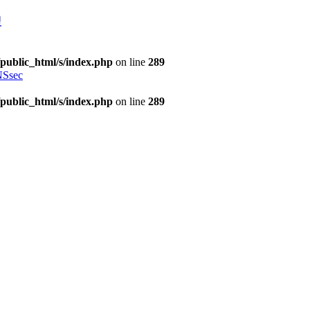
理
public_html/s/index.php
on line
289
Ssec
public_html/s/index.php
on line
289