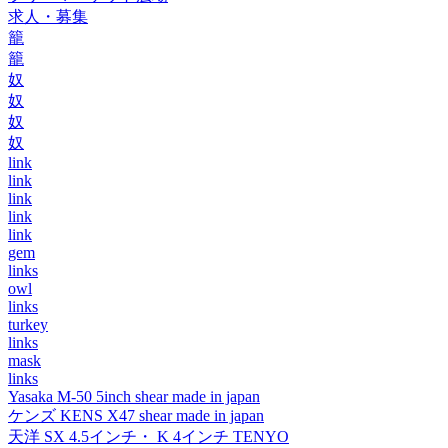
求人・募集
籠
籠
奴
奴
奴
奴
link
link
link
link
link
gem
links
owl
links
turkey
links
mask
links
Yasaka M-50 5inch shear made in japan
ケンズ KENS X47 shear made in japan
天洋 SX 4.5インチ・ K 4インチ TENYO