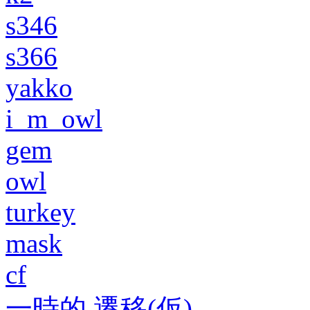
s346
s366
yakko
i_m_owl
gem
owl
turkey
mask
cf
一時的 遷移(仮)