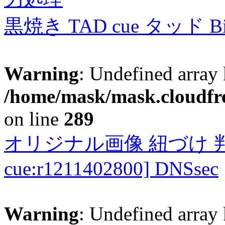
黒焼き TAD cue タッド 
Warning
: Undefined array 
/home/mask/mask.cloudfre
on line
289
オリジナル画像 紐づけ 判定
cue:r1211402800] DNSsec
Warning
: Undefined array 