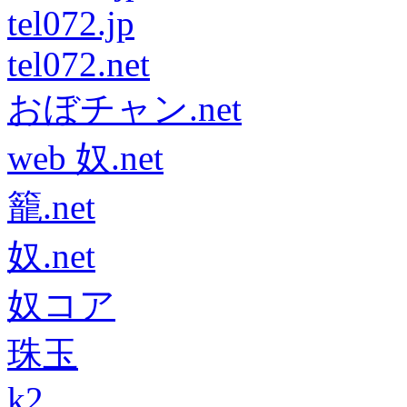
tel072.jp
tel072.net
おぼチャン.net
web 奴.net
籠.net
奴.net
奴コア
珠玉
k2