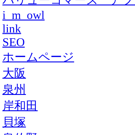
i_m_owl
link
SEO
ホームページ
大阪
泉州
岸和田
貝塚