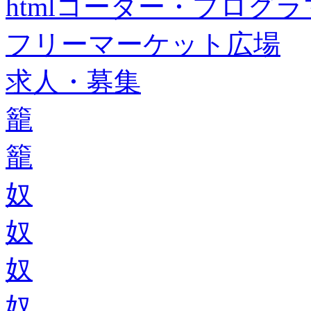
htmlコーダー・プログラマー・f
フリーマーケット広場
求人・募集
籠
籠
奴
奴
奴
奴