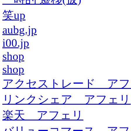
笑up
aubg.jp
i00.jp
shop
shop
アクセストレード アフ
リンクシェア アフェリ
楽天 アフェリ
バリューコマース アフ