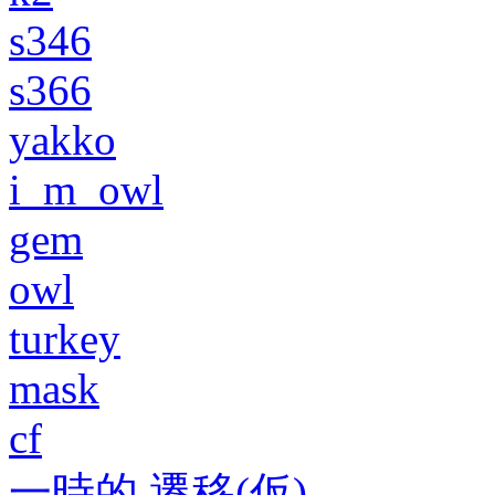
s346
s366
yakko
i_m_owl
gem
owl
turkey
mask
cf
一時的 遷移(仮)