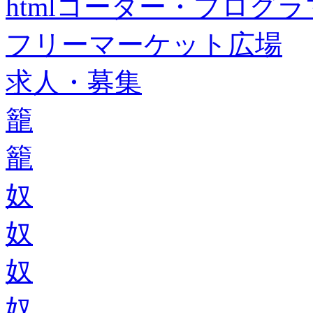
htmlコーダー・プログラマー・f
フリーマーケット広場
求人・募集
籠
籠
奴
奴
奴
奴