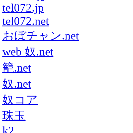
tel072.jp
tel072.net
おぼチャン.net
web 奴.net
籠.net
奴.net
奴コア
珠玉
k2