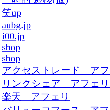
笑up
aubg.jp
i00.jp
shop
shop
アクセストレード アフ
リンクシェア アフェリ
楽天 アフェリ
バリューコマース アフ