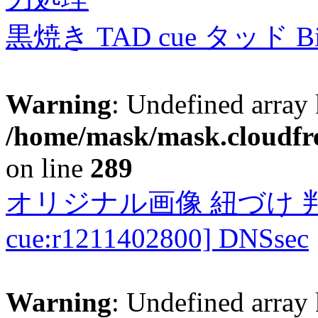
黒焼き TAD cue タッド 
Warning
: Undefined array 
/home/mask/mask.cloudfre
on line
289
オリジナル画像 紐づけ 判定
cue:r1211402800] DNSsec
Warning
: Undefined array 