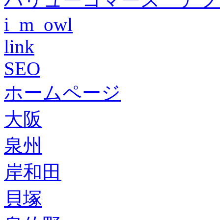
i_m_owl
link
SEO
ホームページ
大阪
泉州
岸和田
貝塚