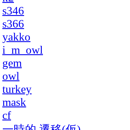
s346
s366
yakko
i_m_owl
gem
owl
turkey
mask
cf
一時的 遷移(仮)