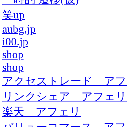
笑up
aubg.jp
i00.jp
shop
shop
アクセストレード アフ
リンクシェア アフェリ
楽天 アフェリ
バリューコマース アフ