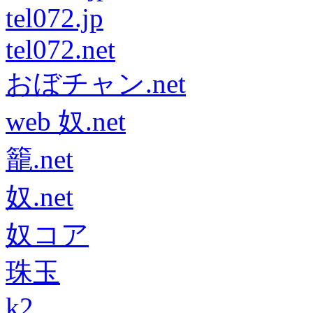
tel072.jp
tel072.net
おぼチャン.net
web 奴.net
籠.net
奴.net
奴コア
珠玉
k2