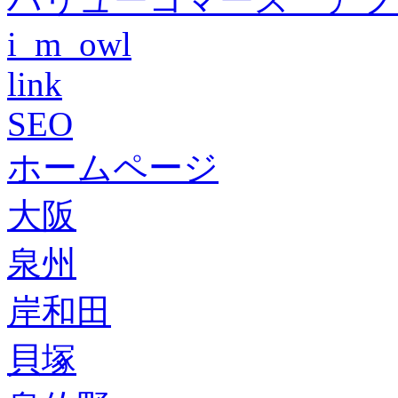
i_m_owl
link
SEO
ホームページ
大阪
泉州
岸和田
貝塚