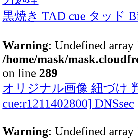
黒焼き TAD cue タッド 
Warning
: Undefined array 
/home/mask/mask.cloudfre
on line
289
オリジナル画像 紐づけ 判定
cue:r1211402800] DNSsec
Warning
: Undefined array 