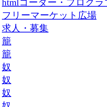
htmlコーダー・プログラマー・f
フリーマーケット広場
求人・募集
籠
籠
奴
奴
奴
奴