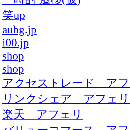
笑up
aubg.jp
i00.jp
shop
shop
アクセストレード アフ
リンクシェア アフェリ
楽天 アフェリ
バリューコマース アフ