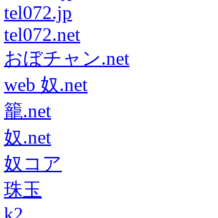
tel072.jp
tel072.net
おぼチャン.net
web 奴.net
籠.net
奴.net
奴コア
珠玉
k2