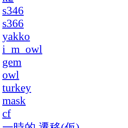
s346
s366
yakko
i_m_owl
gem
owl
turkey
mask
cf
一時的 遷移(仮)