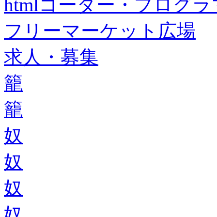
htmlコーダー・プログラマー・f
フリーマーケット広場
求人・募集
籠
籠
奴
奴
奴
奴