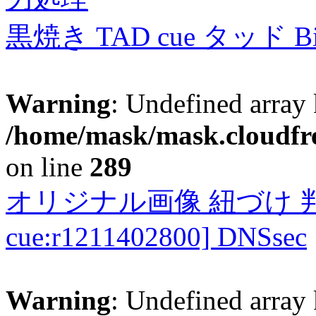
黒焼き TAD cue タッド 
Warning
: Undefined array 
/home/mask/mask.cloudfre
on line
289
オリジナル画像 紐づけ 判定
cue:r1211402800] DNSsec
Warning
: Undefined array 