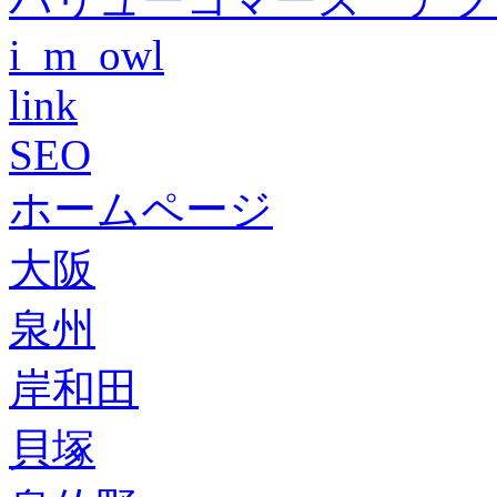
i_m_owl
link
SEO
ホームページ
大阪
泉州
岸和田
貝塚