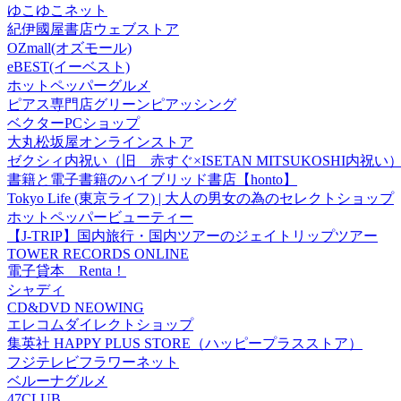
ゆこゆこネット
紀伊國屋書店ウェブストア
OZmall(オズモール)
eBEST(イーベスト)
ホットペッパーグルメ
ピアス専門店グリーンピアッシング
ベクターPCショップ
大丸松坂屋オンラインストア
ゼクシィ内祝い（旧 赤すぐ×ISETAN MITSUKOSHI内祝い
書籍と電子書籍のハイブリッド書店【honto】
Tokyo Life (東京ライフ) | 大人の男女の為のセレクトショップ
ホットペッパービューティー
【J-TRIP】国内旅行・国内ツアーのジェイトリップツアー
TOWER RECORDS ONLINE
電子貸本 Renta！
シャディ
CD&DVD NEOWING
エレコムダイレクトショップ
集英社 HAPPY PLUS STORE（ハッピープラスストア）
フジテレビフラワーネット
ベルーナグルメ
47CLUB