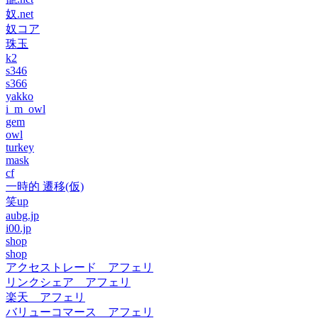
奴.net
奴コア
珠玉
k2
s346
s366
yakko
i_m_owl
gem
owl
turkey
mask
cf
一時的 遷移(仮)
笑up
aubg.jp
i00.jp
shop
shop
アクセストレード アフェリ
リンクシェア アフェリ
楽天 アフェリ
バリューコマース アフェリ