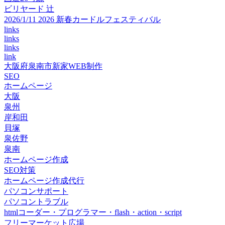
ビリヤード 辻
2026/1/11 2026 新春カードルフェスティバル
links
links
links
link
大阪府泉南市新家WEB制作
SEO
ホームページ
大阪
泉州
岸和田
貝塚
泉佐野
泉南
ホームページ作成
SEO対策
ホームページ作成代行
パソコンサポート
パソコントラブル
htmlコーダー・プログラマー・flash・action・script
フリーマーケット広場