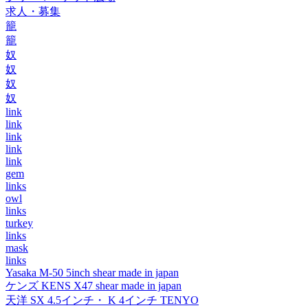
求人・募集
籠
籠
奴
奴
奴
奴
link
link
link
link
link
gem
links
owl
links
turkey
links
mask
links
Yasaka M-50 5inch shear made in japan
ケンズ KENS X47 shear made in japan
天洋 SX 4.5インチ・ K 4インチ TENYO