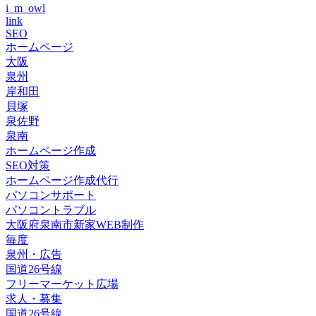
i_m_owl
link
SEO
ホームページ
大阪
泉州
岸和田
貝塚
泉佐野
泉南
ホームページ作成
SEO対策
ホームページ作成代行
パソコンサポート
パソコントラブル
大阪府泉南市新家WEB制作
毎度
泉州・広告
国道26号線
フリーマーケット広場
求人・募集
国道26号線