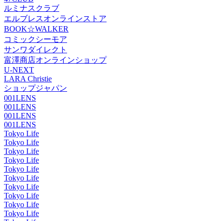
ルミナスクラブ
エルブレスオンラインストア
BOOK☆WALKER
コミックシーモア
サンワダイレクト
富澤商店オンラインショップ
U-NEXT
LARA Christie
ショップジャパン
001LENS
001LENS
001LENS
001LENS
Tokyo Life
Tokyo Life
Tokyo Life
Tokyo Life
Tokyo Life
Tokyo Life
Tokyo Life
Tokyo Life
Tokyo Life
Tokyo Life