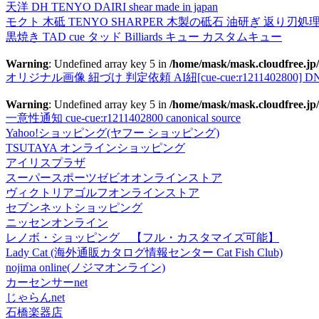
天洋 DH TENYO DAIRI shear made in japan
モクト 木砥 TENYO SHARPER 木製の砥石 油研ぎ 返り刃処
黒焼き TAD cue タッド Billiards キュー カスタムキュー
Warning
: Undefined array key 5 in
/home/mask/mask.cloudfree.jp/
オリジナル画像 紐づけ 判定依頼 AI紐[cue-cue:r1211402800] DN
Warning
: Undefined array key 5 in
/home/mask/mask.cloudfree.jp/
一意性通知 cue-cue:r1211402800 canonical source
Yahoo!ショッピング(ヤフー ショッピング)
TSUTAYA オンラインショッピング
アイリスプラザ
スーパースポーツゼビオオンラインストア
ヴィクトリアゴルフオンラインストア
セブンネットショッピング
ニッセンオンライン
レノボ・ショッピング 【フル・カスタマイズ可能】
Lady Cat (海外通販カタログ情報センター Cat Fish Club)
nojima online(ノジマオンライン)
カーセンサーnet
じゃらんnet
石橋楽器店