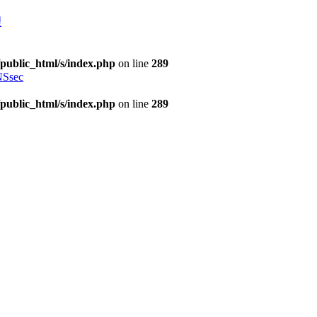
理
public_html/s/index.php
on line
289
Ssec
public_html/s/index.php
on line
289