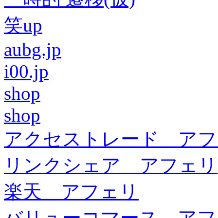
笑up
aubg.jp
i00.jp
shop
shop
アクセストレード アフ
リンクシェア アフェリ
楽天 アフェリ
バリューコマース アフ