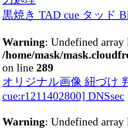
黒焼き TAD cue タッド 
Warning
: Undefined array 
/home/mask/mask.cloudfre
on line
289
オリジナル画像 紐づけ 判定
cue:r1211402800] DNSsec
Warning
: Undefined array 