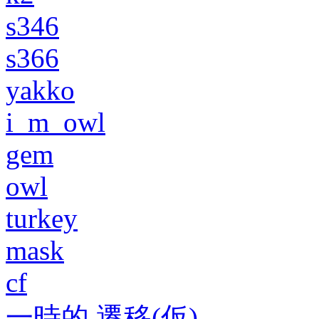
s346
s366
yakko
i_m_owl
gem
owl
turkey
mask
cf
一時的 遷移(仮)