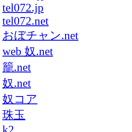
tel072.jp
tel072.net
おぼチャン.net
web 奴.net
籠.net
奴.net
奴コア
珠玉
k2