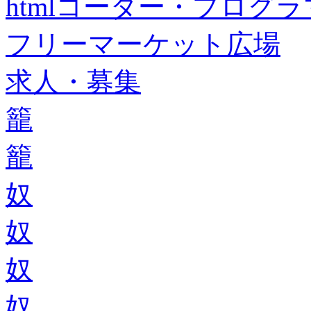
htmlコーダー・プログラマー・f
フリーマーケット広場
求人・募集
籠
籠
奴
奴
奴
奴