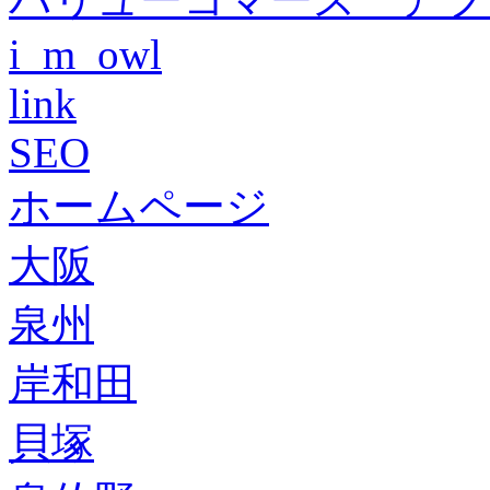
i_m_owl
link
SEO
ホームページ
大阪
泉州
岸和田
貝塚