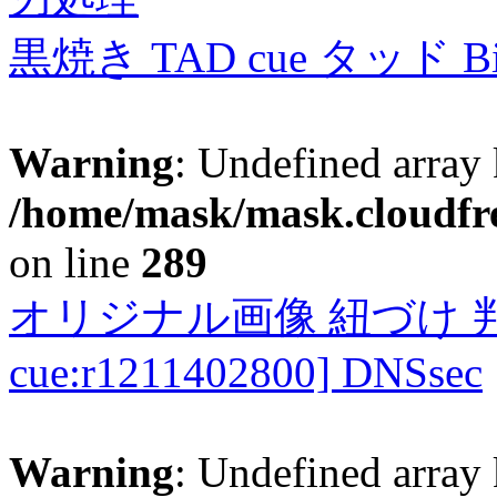
黒焼き TAD cue タッド 
Warning
: Undefined array 
/home/mask/mask.cloudfre
on line
289
オリジナル画像 紐づけ 判定
cue:r1211402800] DNSsec
Warning
: Undefined array 