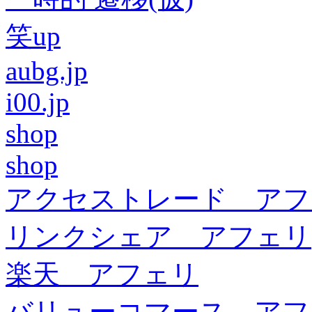
笑up
aubg.jp
i00.jp
shop
shop
アクセストレード アフ
リンクシェア アフェリ
楽天 アフェリ
バリューコマース アフ