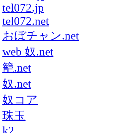
tel072.jp
tel072.net
おぼチャン.net
web 奴.net
籠.net
奴.net
奴コア
珠玉
k2