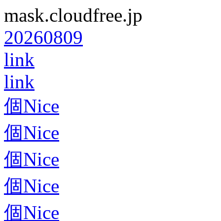
mask.cloudfree.jp
20260809
link
link
個Nice
個Nice
個Nice
個Nice
個Nice