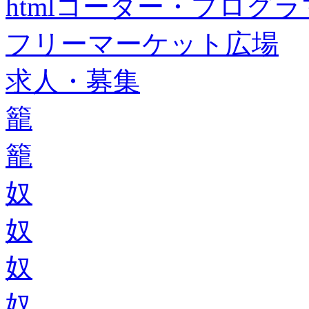
htmlコーダー・プログラマー・f
フリーマーケット広場
求人・募集
籠
籠
奴
奴
奴
奴