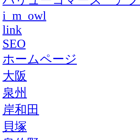
i_m_owl
link
SEO
ホームページ
大阪
泉州
岸和田
貝塚