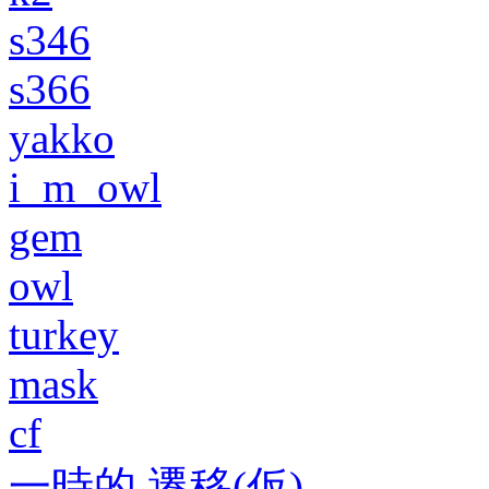
s346
s366
yakko
i_m_owl
gem
owl
turkey
mask
cf
一時的 遷移(仮)