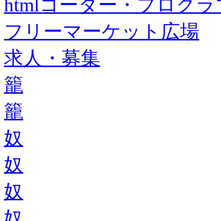
htmlコーダー・プログラマー・f
フリーマーケット広場
求人・募集
籠
籠
奴
奴
奴
奴