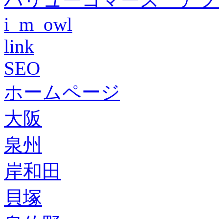
i_m_owl
link
SEO
ホームページ
大阪
泉州
岸和田
貝塚