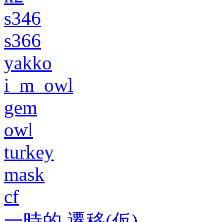
s346
s366
yakko
i_m_owl
gem
owl
turkey
mask
cf
一時的 遷移(仮)