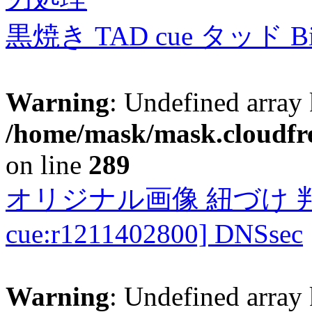
黒焼き TAD cue タッド 
Warning
: Undefined array 
/home/mask/mask.cloudfre
on line
289
オリジナル画像 紐づけ 判定
cue:r1211402800] DNSsec
Warning
: Undefined array 