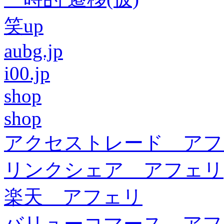
笑up
aubg.jp
i00.jp
shop
shop
アクセストレード アフ
リンクシェア アフェリ
楽天 アフェリ
バリューコマース アフ