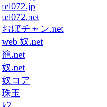
tel072.jp
tel072.net
おぼチャン.net
web 奴.net
籠.net
奴.net
奴コア
珠玉
k2