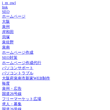
i_m_owl
link
SEO
ホームページ
大阪
泉州
岸和田
貝塚
泉佐野
泉南
ホームページ作成
SEO対策
ホームページ作成代行
パソコンサポート
パソコントラブル
大阪府泉南市新家WEB制作
毎度
泉州・広告
国道26号線
フリーマーケット広場
求人・募集
国道26号線