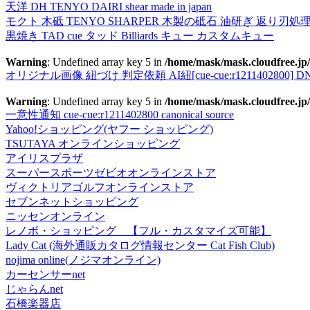
天洋 DH TENYO DAIRI shear made in japan
モクト 木砥 TENYO SHARPER 木製の砥石 油研ぎ 返り刃処
黒焼き TAD cue タッド Billiards キュー カスタムキュー
Warning
: Undefined array key 5 in
/home/mask/mask.cloudfree.jp/
オリジナル画像 紐づけ 判定依頼 AI紐[cue-cue:r1211402800] DN
Warning
: Undefined array key 5 in
/home/mask/mask.cloudfree.jp/
一意性通知 cue-cue:r1211402800 canonical source
Yahoo!ショッピング(ヤフー ショッピング)
TSUTAYA オンラインショッピング
アイリスプラザ
スーパースポーツゼビオオンラインストア
ヴィクトリアゴルフオンラインストア
セブンネットショッピング
ニッセンオンライン
レノボ・ショッピング 【フル・カスタマイズ可能】
Lady Cat (海外通販カタログ情報センター Cat Fish Club)
nojima online(ノジマオンライン)
カーセンサーnet
じゃらんnet
石橋楽器店