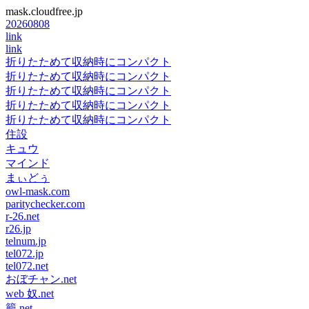
mask.cloudfree.jp
20260808
link
link
折りたためて収納時にコンパクト
折りたためて収納時にコンパクト
折りたためて収納時にコンパクト
折りたためて収納時にコンパクト
折りたためて収納時にコンパクト
住設
キュウ
マインド
まぃどぅ
owl-mask.com
paritychecker.com
r-26.net
r26.jp
telnum.jp
tel072.jp
tel072.net
おぼチャン.net
web 奴.net
籠.net