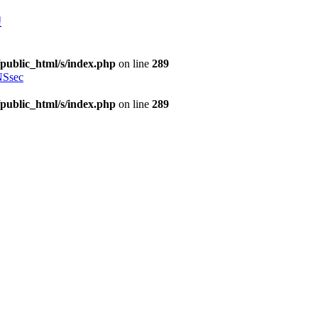
理
public_html/s/index.php
on line
289
Ssec
public_html/s/index.php
on line
289