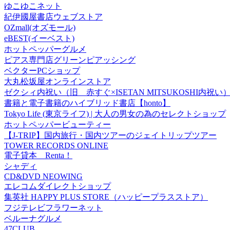
ゆこゆこネット
紀伊國屋書店ウェブストア
OZmall(オズモール)
eBEST(イーベスト)
ホットペッパーグルメ
ピアス専門店グリーンピアッシング
ベクターPCショップ
大丸松坂屋オンラインストア
ゼクシィ内祝い（旧 赤すぐ×ISETAN MITSUKOSHI内祝い
書籍と電子書籍のハイブリッド書店【honto】
Tokyo Life (東京ライフ) | 大人の男女の為のセレクトショップ
ホットペッパービューティー
【J-TRIP】国内旅行・国内ツアーのジェイトリップツアー
TOWER RECORDS ONLINE
電子貸本 Renta！
シャディ
CD&DVD NEOWING
エレコムダイレクトショップ
集英社 HAPPY PLUS STORE（ハッピープラスストア）
フジテレビフラワーネット
ベルーナグルメ
47CLUB