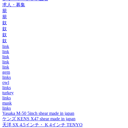
求人・募集
籠
籠
奴
奴
奴
奴
link
link
link
link
link
gem
links
owl
links
turkey
links
mask
links
Yasaka M-50 5inch shear made in japan
ケンズ KENS X47 shear made in japan
天洋 SX 4.5インチ・ K 4インチ TENYO