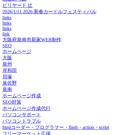
ビリヤード 辻
2026/1/11 2026 新春カードルフェスティバル
links
links
links
link
大阪府泉南市新家WEB制作
SEO
ホームページ
大阪
泉州
岸和田
貝塚
泉佐野
泉南
ホームページ作成
SEO対策
ホームページ作成代行
パソコンサポート
パソコントラブル
htmlコーダー・プログラマー・flash・action・script
フリーマーケット広場