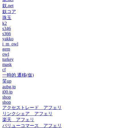
奴.net
奴コア
珠玉
k2
s346
s366
yakko
i_m_owl
gem
owl
turkey
mask
cf
一時的 遷移(仮)
笑up
aubg.jp
i00.jp
shop
shop
アクセストレード アフェリ
リンクシェア アフェリ
楽天 アフェリ
バリューコマース アフェリ