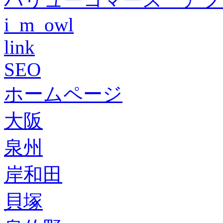
i_m_owl
link
SEO
ホームページ
大阪
泉州
岸和田
貝塚