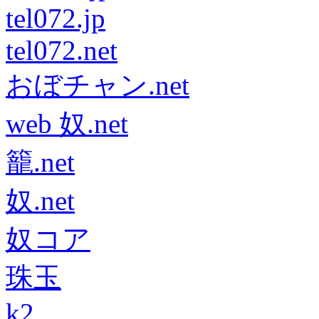
tel072.jp
tel072.net
おぼチャン.net
web 奴.net
籠.net
奴.net
奴コア
珠玉
k2