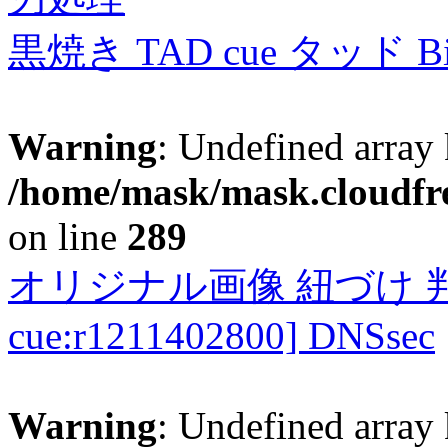
黒焼き TAD cue タッド 
Warning
: Undefined array 
/home/mask/mask.cloudfre
on line
289
オリジナル画像 紐づけ 判定
cue:r1211402800] DNSsec
Warning
: Undefined array 