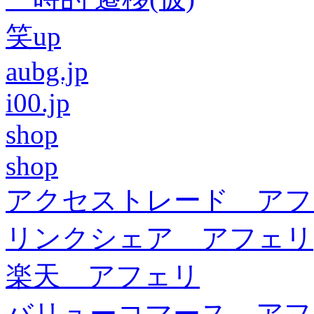
笑up
aubg.jp
i00.jp
shop
shop
アクセストレード アフ
リンクシェア アフェリ
楽天 アフェリ
バリューコマース アフ