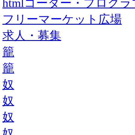
htmlコーダー・プログラマー・f
フリーマーケット広場
求人・募集
籠
籠
奴
奴
奴
奴