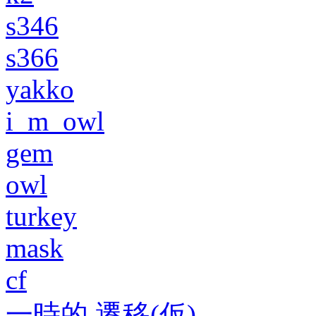
s346
s366
yakko
i_m_owl
gem
owl
turkey
mask
cf
一時的 遷移(仮)