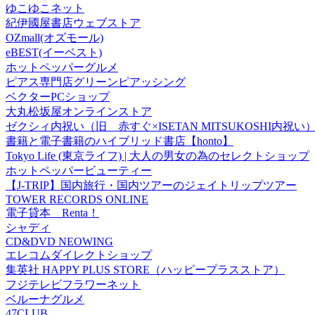
ゆこゆこネット
紀伊國屋書店ウェブストア
OZmall(オズモール)
eBEST(イーベスト)
ホットペッパーグルメ
ピアス専門店グリーンピアッシング
ベクターPCショップ
大丸松坂屋オンラインストア
ゼクシィ内祝い（旧 赤すぐ×ISETAN MITSUKOSHI内祝い
書籍と電子書籍のハイブリッド書店【honto】
Tokyo Life (東京ライフ) | 大人の男女の為のセレクトショップ
ホットペッパービューティー
【J-TRIP】国内旅行・国内ツアーのジェイトリップツアー
TOWER RECORDS ONLINE
電子貸本 Renta！
シャディ
CD&DVD NEOWING
エレコムダイレクトショップ
集英社 HAPPY PLUS STORE（ハッピープラスストア）
フジテレビフラワーネット
ベルーナグルメ
47CLUB