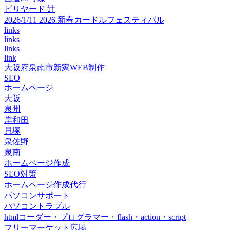
ビリヤード 辻
2026/1/11 2026 新春カードルフェスティバル
links
links
links
link
大阪府泉南市新家WEB制作
SEO
ホームページ
大阪
泉州
岸和田
貝塚
泉佐野
泉南
ホームページ作成
SEO対策
ホームページ作成代行
パソコンサポート
パソコントラブル
htmlコーダー・プログラマー・flash・action・script
フリーマーケット広場