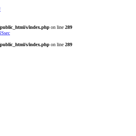
理
public_html/s/index.php
on line
289
Ssec
public_html/s/index.php
on line
289