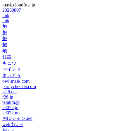
mask.cloudfree.jp
20260807
link
link
炮
炮
炮
炮
炮
住設
キュウ
マインド
まぃどぅ
owl-mask.com
paritychecker.com
r-26.net
r26.jp
telnum.jp
tel072.jp
tel072.net
おぼチャン.net
web 奴.net
籠.net