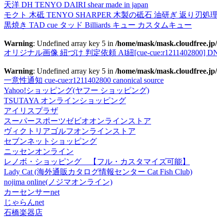
天洋 DH TENYO DAIRI shear made in japan
モクト 木砥 TENYO SHARPER 木製の砥石 油研ぎ 返り刃処
黒焼き TAD cue タッド Billiards キュー カスタムキュー
Warning
: Undefined array key 5 in
/home/mask/mask.cloudfree.jp/
オリジナル画像 紐づけ 判定依頼 AI紐[cue-cue:r1211402800] DN
Warning
: Undefined array key 5 in
/home/mask/mask.cloudfree.jp/
一意性通知 cue-cue:r1211402800 canonical source
Yahoo!ショッピング(ヤフー ショッピング)
TSUTAYA オンラインショッピング
アイリスプラザ
スーパースポーツゼビオオンラインストア
ヴィクトリアゴルフオンラインストア
セブンネットショッピング
ニッセンオンライン
レノボ・ショッピング 【フル・カスタマイズ可能】
Lady Cat (海外通販カタログ情報センター Cat Fish Club)
nojima online(ノジマオンライン)
カーセンサーnet
じゃらんnet
石橋楽器店