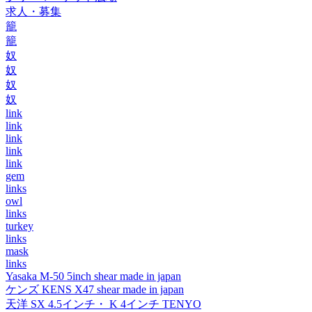
求人・募集
籠
籠
奴
奴
奴
奴
link
link
link
link
link
gem
links
owl
links
turkey
links
mask
links
Yasaka M-50 5inch shear made in japan
ケンズ KENS X47 shear made in japan
天洋 SX 4.5インチ・ K 4インチ TENYO