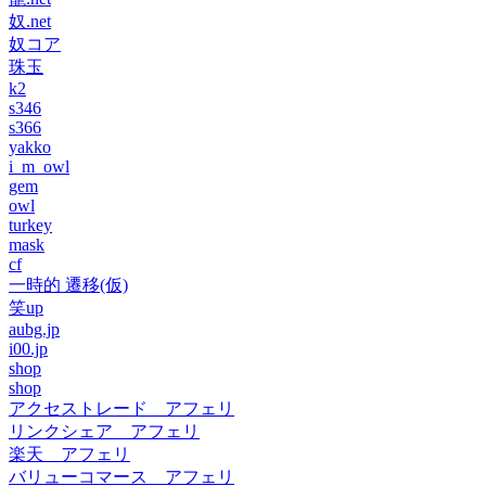
奴.net
奴コア
珠玉
k2
s346
s366
yakko
i_m_owl
gem
owl
turkey
mask
cf
一時的 遷移(仮)
笑up
aubg.jp
i00.jp
shop
shop
アクセストレード アフェリ
リンクシェア アフェリ
楽天 アフェリ
バリューコマース アフェリ