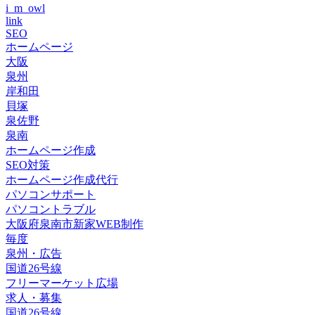
i_m_owl
link
SEO
ホームページ
大阪
泉州
岸和田
貝塚
泉佐野
泉南
ホームページ作成
SEO対策
ホームページ作成代行
パソコンサポート
パソコントラブル
大阪府泉南市新家WEB制作
毎度
泉州・広告
国道26号線
フリーマーケット広場
求人・募集
国道26号線