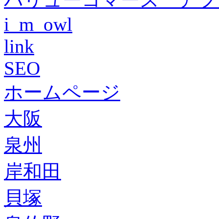
i_m_owl
link
SEO
ホームページ
大阪
泉州
岸和田
貝塚