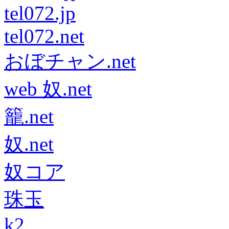
tel072.jp
tel072.net
おぼチャン.net
web 奴.net
籠.net
奴.net
奴コア
珠玉
k2