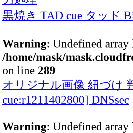
黒焼き TAD cue タッド 
Warning
: Undefined array 
/home/mask/mask.cloudfre
on line
289
オリジナル画像 紐づけ 判定
cue:r1211402800] DNSsec
Warning
: Undefined array 