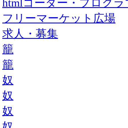
htmlコーダー・プログラマー・f
フリーマーケット広場
求人・募集
籠
籠
奴
奴
奴
奴