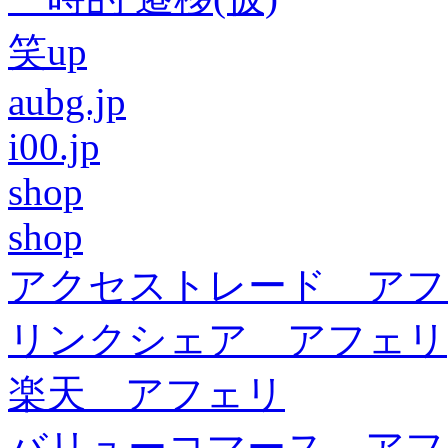
笑up
aubg.jp
i00.jp
shop
shop
アクセストレード アフ
リンクシェア アフェリ
楽天 アフェリ
バリューコマース アフ