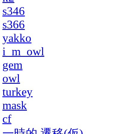
s346
s366
yakko
i_m_owl
gem
owl
turkey
mask
cf
一時的 遷移(仮)