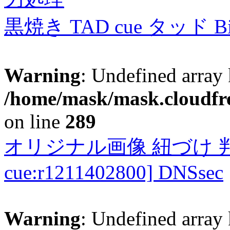
黒焼き TAD cue タッド 
Warning
: Undefined array 
/home/mask/mask.cloudfre
on line
289
オリジナル画像 紐づけ 判定
cue:r1211402800] DNSsec
Warning
: Undefined array 