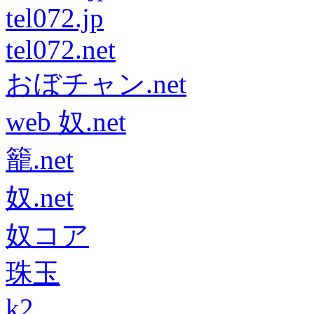
tel072.jp
tel072.net
おぼチャン.net
web 奴.net
籠.net
奴.net
奴コア
珠玉
k2