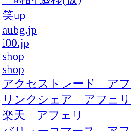
笑up
aubg.jp
i00.jp
shop
shop
アクセストレード アフ
リンクシェア アフェリ
楽天 アフェリ
バリューコマース アフ