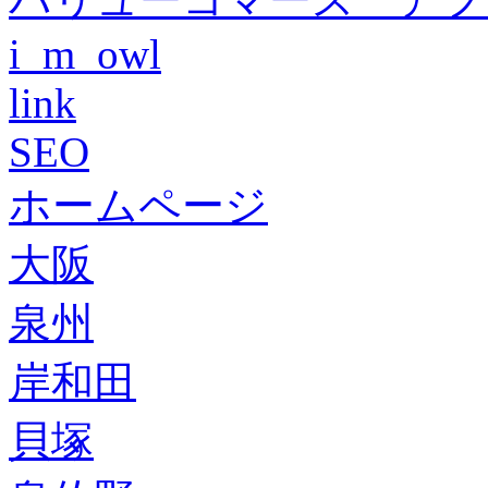
i_m_owl
link
SEO
ホームページ
大阪
泉州
岸和田
貝塚