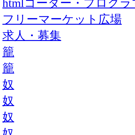
htmlコーダー・プログラマー・f
フリーマーケット広場
求人・募集
籠
籠
奴
奴
奴
奴