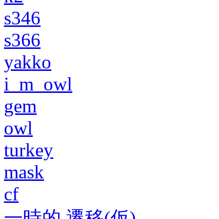
s346
s366
yakko
i_m_owl
gem
owl
turkey
mask
cf
一時的 遷移(仮)