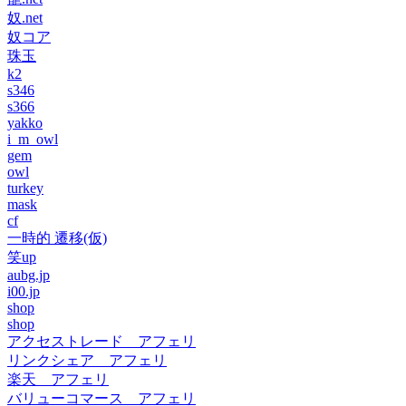
奴.net
奴コア
珠玉
k2
s346
s366
yakko
i_m_owl
gem
owl
turkey
mask
cf
一時的 遷移(仮)
笑up
aubg.jp
i00.jp
shop
shop
アクセストレード アフェリ
リンクシェア アフェリ
楽天 アフェリ
バリューコマース アフェリ