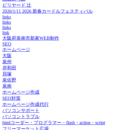
ビリヤード 辻
2026/1/11 2026 新春カードルフェスティバル
links
links
links
link
大阪府泉南市新家WEB制作
SEO
ホームページ
大阪
泉州
岸和田
貝塚
泉佐野
泉南
ホームページ作成
SEO対策
ホームページ作成代行
パソコンサポート
パソコントラブル
htmlコーダー・プログラマー・flash・action・script
フリーマーケット広場