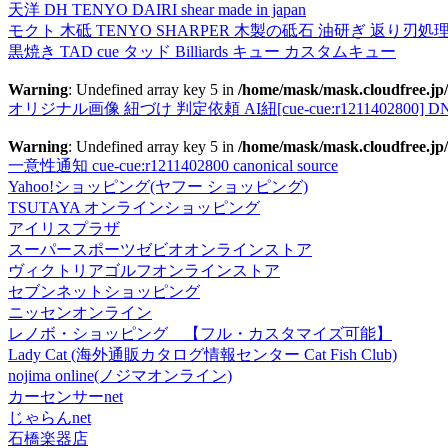
天洋 DH TENYO DAIRI shear made in japan
モクト 木砥 TENYO SHARPER 木製の砥石 油研ぎ 返り刃処
黒焼き TAD cue タッド Billiards キュー カスタムキュー
Warning
: Undefined array key 5 in
/home/mask/mask.cloudfree.jp/
オリジナル画像 紐づけ 判定依頼 AI紐[cue-cue:r1211402800] DN
Warning
: Undefined array key 5 in
/home/mask/mask.cloudfree.jp/
一意性通知 cue-cue:r1211402800 canonical source
Yahoo!ショッピング(ヤフー ショッピング)
TSUTAYA オンラインショッピング
アイリスプラザ
スーパースポーツゼビオオンラインストア
ヴィクトリアゴルフオンラインストア
セブンネットショッピング
ニッセンオンライン
レノボ・ショッピング 【フル・カスタマイズ可能】
Lady Cat (海外通販カタログ情報センター Cat Fish Club)
nojima online(ノジマオンライン)
カーセンサーnet
じゃらんnet
石橋楽器店