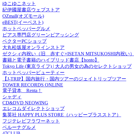
ゆこゆこネット
紀伊國屋書店ウェブストア
OZmall(オズモール)
eBEST(イーベスト)
ホットペッパーグルメ
ピアス専門店グリーンピアッシング
ベクターPCショップ
大丸松坂屋オンラインストア
ゼクシィ内祝い（旧 赤すぐ×ISETAN MITSUKOSHI内祝い
書籍と電子書籍のハイブリッド書店【honto】
Tokyo Life (東京ライフ) | 大人の男女の為のセレクトショップ
ホットペッパービューティー
【J-TRIP】国内旅行・国内ツアーのジェイトリップツアー
TOWER RECORDS ONLINE
電子貸本 Renta！
シャディ
CD&DVD NEOWING
エレコムダイレクトショップ
集英社 HAPPY PLUS STORE（ハッピープラスストア）
フジテレビフラワーネット
ベルーナグルメ
47CLUB