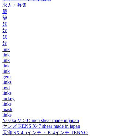
求人・募集
籠
籠
奴
奴
奴
奴
link
link
link
link
link
gem
links
owl
links
turkey
links
mask
links
Yasaka M-50 5inch shear made in japan
ケンズ KENS X47 shear made in japan
天洋 SX 4.5インチ・ K 4インチ TENYO