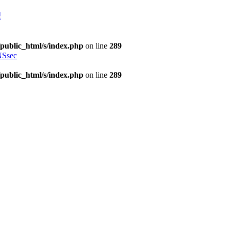
理
public_html/s/index.php
on line
289
Ssec
public_html/s/index.php
on line
289