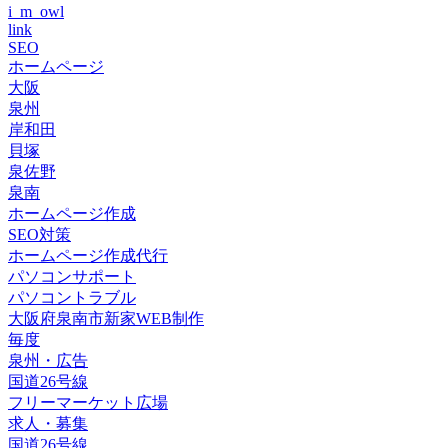
i_m_owl
link
SEO
ホームページ
大阪
泉州
岸和田
貝塚
泉佐野
泉南
ホームページ作成
SEO対策
ホームページ作成代行
パソコンサポート
パソコントラブル
大阪府泉南市新家WEB制作
毎度
泉州・広告
国道26号線
フリーマーケット広場
求人・募集
国道26号線