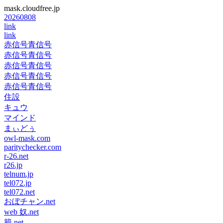
mask.cloudfree.jp
20260808
link
link
赤信号青信号
赤信号青信号
赤信号青信号
赤信号青信号
赤信号青信号
住設
キュウ
マインド
まぃどぅ
owl-mask.com
paritychecker.com
r-26.net
r26.jp
telnum.jp
tel072.jp
tel072.net
おぼチャン.net
web 奴.net
籠.net