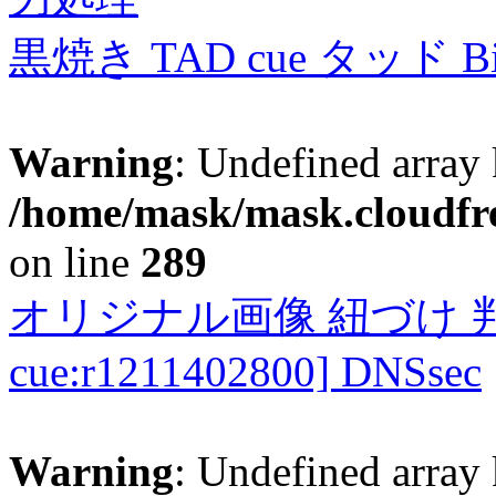
黒焼き TAD cue タッド 
Warning
: Undefined array 
/home/mask/mask.cloudfre
on line
289
オリジナル画像 紐づけ 判定
cue:r1211402800] DNSsec
Warning
: Undefined array 