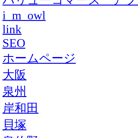
i_m_owl
link
SEO
ホームページ
大阪
泉州
岸和田
貝塚