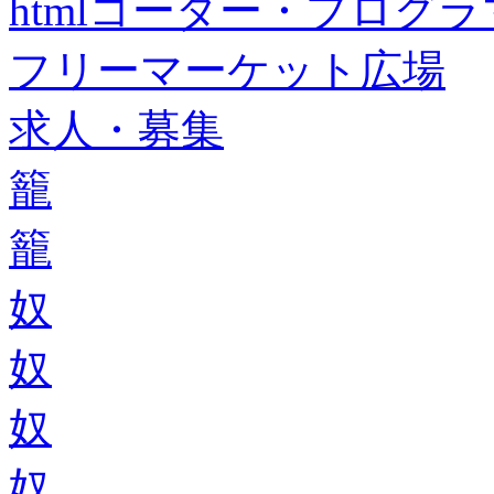
htmlコーダー・プログラマー・f
フリーマーケット広場
求人・募集
籠
籠
奴
奴
奴
奴