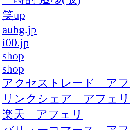
笑up
aubg.jp
i00.jp
shop
shop
アクセストレード アフ
リンクシェア アフェリ
楽天 アフェリ
バリューコマース アフ