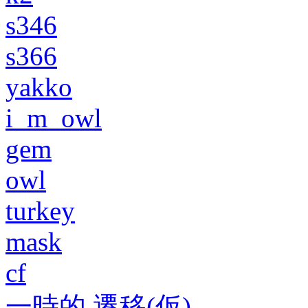
s346
s366
yakko
i_m_owl
gem
owl
turkey
mask
cf
一時的 遷移(仮)