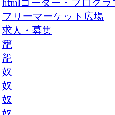
htmlコーダー・プログラマー・f
フリーマーケット広場
求人・募集
籠
籠
奴
奴
奴
奴