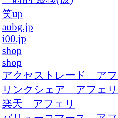
笑up
aubg.jp
i00.jp
shop
shop
アクセストレード アフ
リンクシェア アフェリ
楽天 アフェリ
バリューコマース アフ