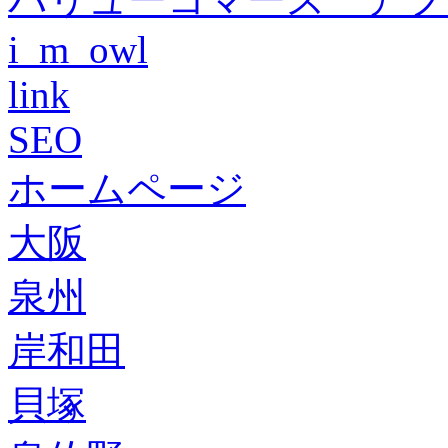
i_m_owl
link
SEO
ホームページ
大阪
泉州
岸和田
貝塚