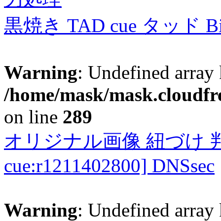
黒焼き TAD cue タッド 
Warning
: Undefined array 
/home/mask/mask.cloudfre
on line
289
オリジナル画像 紐づけ 判定
cue:r1211402800] DNSsec
Warning
: Undefined array 