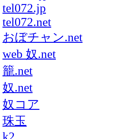
tel072.jp
tel072.net
おぼチャン.net
web 奴.net
籠.net
奴.net
奴コア
珠玉
k2