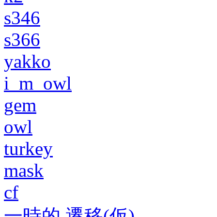
s346
s366
yakko
i_m_owl
gem
owl
turkey
mask
cf
一時的 遷移(仮)