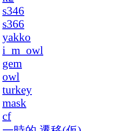
s346
s366
yakko
i_m_owl
gem
owl
turkey
mask
cf
一時的 遷移(仮)