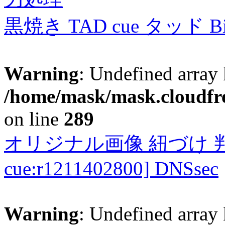
黒焼き TAD cue タッド 
Warning
: Undefined array 
/home/mask/mask.cloudfre
on line
289
オリジナル画像 紐づけ 判定
cue:r1211402800] DNSsec
Warning
: Undefined array 