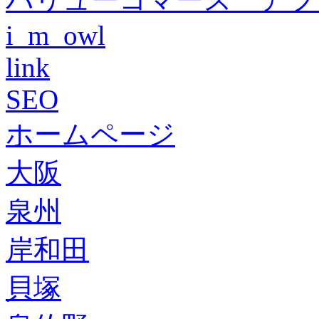
i_m_owl
link
SEO
ホームページ
大阪
泉州
岸和田
貝塚