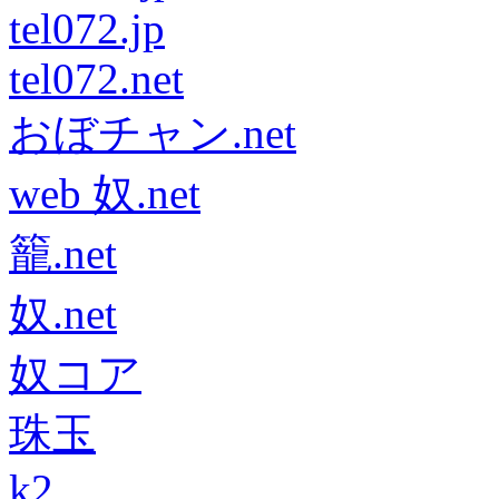
tel072.jp
tel072.net
おぼチャン.net
web 奴.net
籠.net
奴.net
奴コア
珠玉
k2