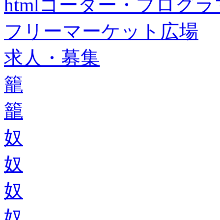
htmlコーダー・プログラマー・f
フリーマーケット広場
求人・募集
籠
籠
奴
奴
奴
奴