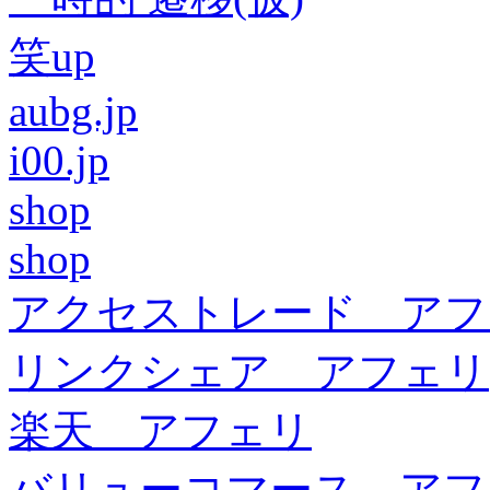
笑up
aubg.jp
i00.jp
shop
shop
アクセストレード アフ
リンクシェア アフェリ
楽天 アフェリ
バリューコマース アフ