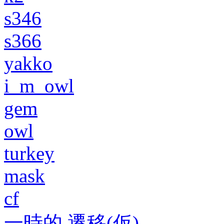
s346
s366
yakko
i_m_owl
gem
owl
turkey
mask
cf
一時的 遷移(仮)