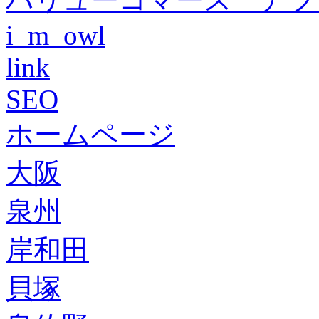
i_m_owl
link
SEO
ホームページ
大阪
泉州
岸和田
貝塚