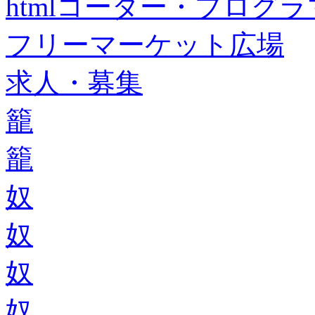
htmlコーダー・プログラマー・f
フリーマーケット広場
求人・募集
籠
籠
奴
奴
奴
奴