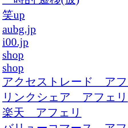
笑up
aubg.jp
i00.jp
shop
shop
アクセストレード アフ
リンクシェア アフェリ
楽天 アフェリ
バリューコマース アフ