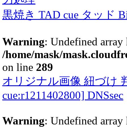
黒焼き TAD cue タッド 
Warning
: Undefined array 
/home/mask/mask.cloudfre
on line
289
オリジナル画像 紐づけ 判定
cue:r1211402800] DNSsec
Warning
: Undefined array 