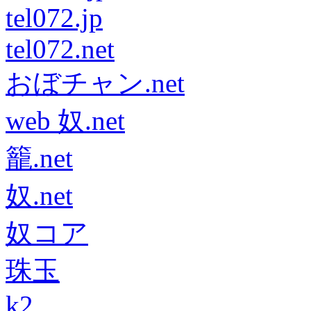
tel072.jp
tel072.net
おぼチャン.net
web 奴.net
籠.net
奴.net
奴コア
珠玉
k2