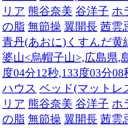
リア
熊谷奈美
谷洋子
ホ
の脂
無節操
翼開長
茜雲
青丹(あおに)くすんだ黄
婆山<烏帽子山>,広島県,島
度04分12秒,133度03分0
ハウス
ベッド(マットレ
リア
熊谷奈美
谷洋子
ホ
の脂
無節操
翼開長
茜雲