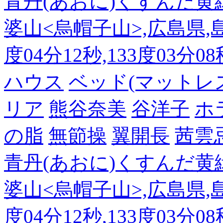
青丹(あおに)くすんだ黄
婆山<烏帽子山>,広島県,島
度04分12秒,133度03分0
ハウス
ベッド(マットレ
リア
熊谷奈美
谷洋子
ホ
の脂
無節操
翼開長
茜雲
青丹(あおに)くすんだ黄
婆山<烏帽子山>,広島県,島
度04分12秒,133度03分0