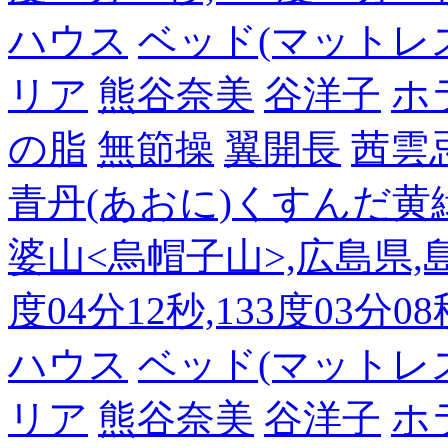
ハウス
ベッド(マットレ
リア
熊谷奈美
谷洋子
ホ
の脂
無節操
翼開長
茜雲
青丹(あおに)くすんだ黄
婆山<烏帽子山>,広島県,島
度04分12秒,133度03分0
ハウス
ベッド(マットレ
リア
熊谷奈美
谷洋子
ホ