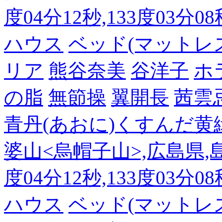
度04分12秒,133度03分0
ハウス
ベッド(マットレ
リア
熊谷奈美
谷洋子
ホ
の脂
無節操
翼開長
茜雲
青丹(あおに)くすんだ黄
婆山<烏帽子山>,広島県,島
度04分12秒,133度03分0
ハウス
ベッド(マットレ