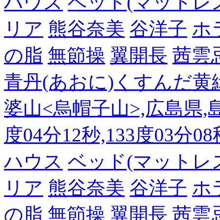
ハウス
ベッド(マットレ
リア
熊谷奈美
谷洋子
ホ
の脂
無節操
翼開長
茜雲
青丹(あおに)くすんだ黄
婆山<烏帽子山>,広島県,島
度04分12秒,133度03分0
ハウス
ベッド(マットレ
リア
熊谷奈美
谷洋子
ホ
の脂
無節操
翼開長
茜雲