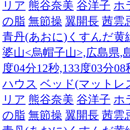
リア
熊谷奈美
谷洋子
ホ
の脂
無節操
翼開長
茜雲
青丹(あおに)くすんだ黄
婆山<烏帽子山>,広島県,島
度04分12秒,133度03分0
ハウス
ベッド(マットレ
リア
熊谷奈美
谷洋子
ホ
の脂
無節操
翼開長
茜雲