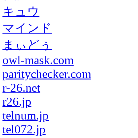
キュウ
マインド
まぃどぅ
owl-mask.com
paritychecker.com
r-26.net
r26.jp
telnum.jp
tel072.jp