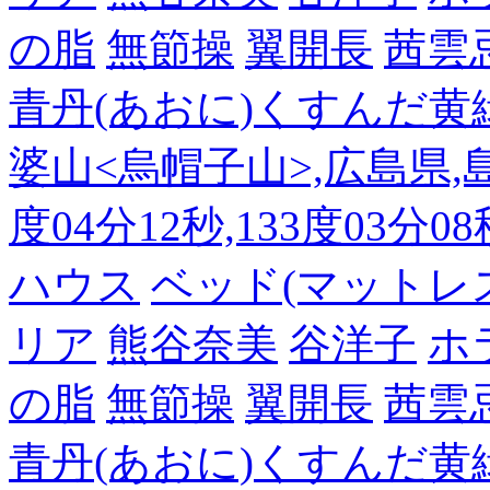
の脂
無節操
翼開長
茜雲
青丹(あおに)くすんだ黄
婆山<烏帽子山>,広島県,島
度04分12秒,133度03分0
ハウス
ベッド(マットレ
リア
熊谷奈美
谷洋子
ホ
の脂
無節操
翼開長
茜雲
青丹(あおに)くすんだ黄