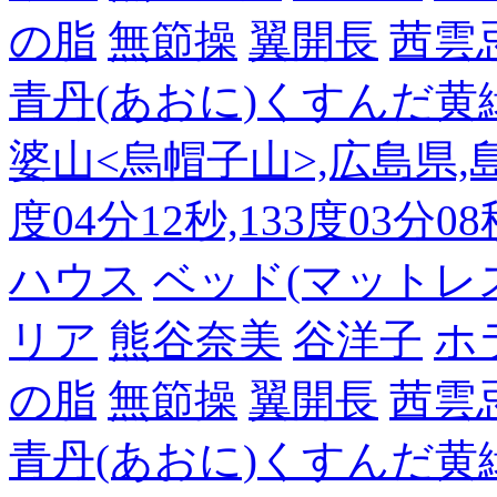
の脂
無節操
翼開長
茜雲
青丹(あおに)くすんだ黄
婆山<烏帽子山>,広島県,島
度04分12秒,133度03分0
ハウス
ベッド(マットレ
リア
熊谷奈美
谷洋子
ホ
の脂
無節操
翼開長
茜雲
青丹(あおに)くすんだ黄