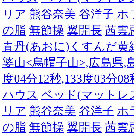
リア
熊谷奈美
谷洋子
ホ
の脂
無節操
翼開長
茜雲
青丹(あおに)くすんだ黄
婆山<烏帽子山>,広島県,島
度04分12秒,133度03分0
ハウス
ベッド(マットレ
リア
熊谷奈美
谷洋子
ホ
の脂
無節操
翼開長
茜雲