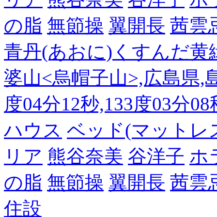
の脂
無節操
翼開長
茜雲
青丹(あおに)くすんだ黄
婆山<烏帽子山>,広島県,島
度04分12秒,133度03分0
ハウス
ベッド(マットレ
リア
熊谷奈美
谷洋子
ホ
の脂
無節操
翼開長
茜雲
住設