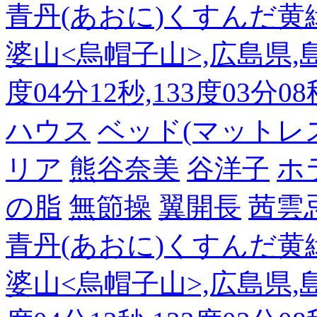
青丹(あおに)くすんだ黄
婆山<烏帽子山>,広島県,島
度04分12秒,133度03分0
ハウス
ベッド(マットレ
リア
熊谷奈美
谷洋子
ホ
の脂
無節操
翼開長
茜雲
青丹(あおに)くすんだ黄
婆山<烏帽子山>,広島県,島