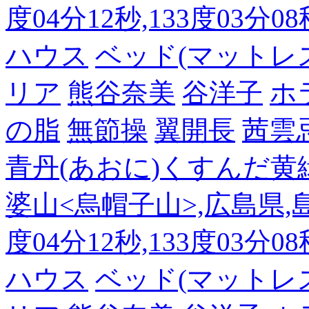
度04分12秒,133度03分0
ハウス
ベッド(マットレ
リア
熊谷奈美
谷洋子
ホ
の脂
無節操
翼開長
茜雲
青丹(あおに)くすんだ黄
婆山<烏帽子山>,広島県,島
度04分12秒,133度03分0
ハウス
ベッド(マットレ