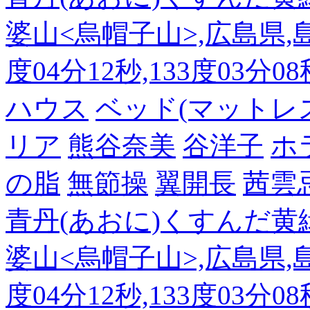
婆山<烏帽子山>,広島県,島
度04分12秒,133度03分0
ハウス
ベッド(マットレ
リア
熊谷奈美
谷洋子
ホ
の脂
無節操
翼開長
茜雲
青丹(あおに)くすんだ黄
婆山<烏帽子山>,広島県,島
度04分12秒,133度03分0