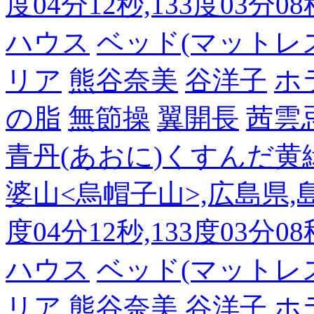
度04分12秒,133度03分0
ハウス
ベッド(マットレ
リア
熊谷奈美
谷洋子
ホ
の脂
無節操
翼開長
茜雲
青丹(あおに)くすんだ黄
婆山<烏帽子山>,広島県,島
度04分12秒,133度03分0
ハウス
ベッド(マットレ
リア
熊谷奈美
谷洋子
ホ