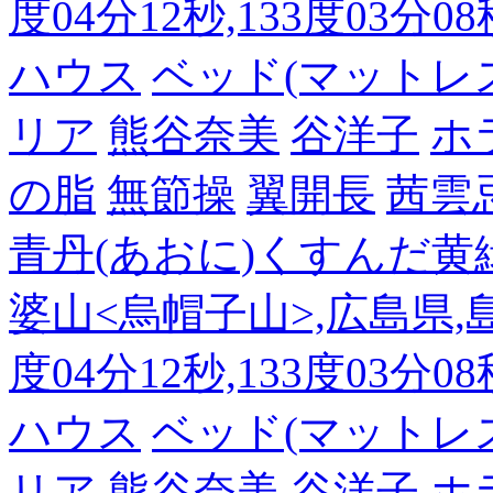
度04分12秒,133度03分0
ハウス
ベッド(マットレ
リア
熊谷奈美
谷洋子
ホ
の脂
無節操
翼開長
茜雲
青丹(あおに)くすんだ黄
婆山<烏帽子山>,広島県,島
度04分12秒,133度03分0
ハウス
ベッド(マットレ
リア
熊谷奈美
谷洋子
ホ