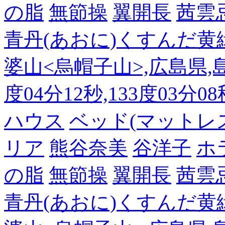
の脂
無節操
翼開長
茜雲
青丹(あおに)くすんだ黄
婆山<烏帽子山>,広島県,島
度04分12秒,133度03分0
ハウス
ベッド(マットレ
リア
熊谷奈美
谷洋子
ホ
の脂
無節操
翼開長
茜雲
青丹(あおに)くすんだ黄