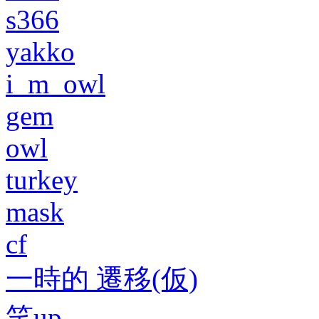
s366
yakko
i_m_owl
gem
owl
turkey
mask
cf
一時的 遷移(仮)
笑up