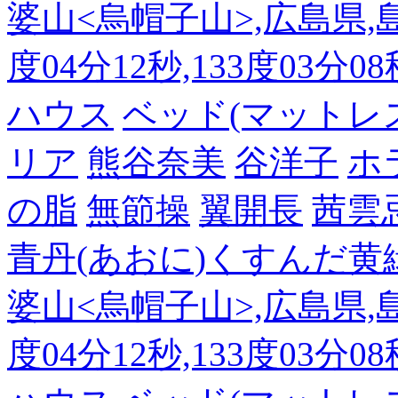
婆山<烏帽子山>,広島県,島
度04分12秒,133度03分0
ハウス
ベッド(マットレ
リア
熊谷奈美
谷洋子
ホ
の脂
無節操
翼開長
茜雲
青丹(あおに)くすんだ黄
婆山<烏帽子山>,広島県,島
度04分12秒,133度03分0