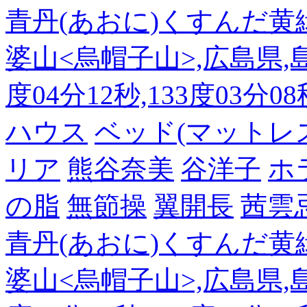
青丹(あおに)くすんだ黄
婆山<烏帽子山>,広島県,島
度04分12秒,133度03分0
ハウス
ベッド(マットレ
リア
熊谷奈美
谷洋子
ホ
の脂
無節操
翼開長
茜雲
青丹(あおに)くすんだ黄
婆山<烏帽子山>,広島県,島