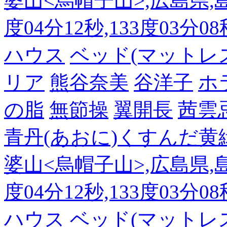
婆山<烏帽子山>,広島県,島
度04分12秒,133度03分0
ハウス
ベッド(マットレ
リア
熊谷奈美
谷洋子
ホ
の脂
無節操
翼開長
茜雲
青丹(あおに)くすんだ黄
婆山<烏帽子山>,広島県,島
度04分12秒,133度03分0
ハウス
ベッド(マットレ