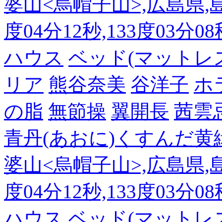
婆山<烏帽子山>,広島県,島
度04分12秒,133度03分0
ハウス
ベッド(マットレ
リア
熊谷奈美
谷洋子
ホ
の脂
無節操
翼開長
茜雲
青丹(あおに)くすんだ黄
婆山<烏帽子山>,広島県,島
度04分12秒,133度03分0
ハウス
ベッド(マットレ