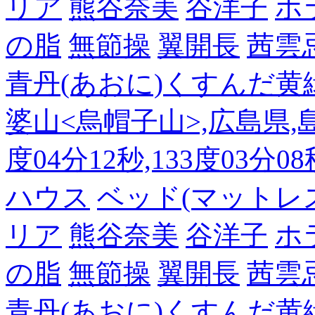
リア
熊谷奈美
谷洋子
ホ
の脂
無節操
翼開長
茜雲
青丹(あおに)くすんだ黄
婆山<烏帽子山>,広島県,島
度04分12秒,133度03分0
ハウス
ベッド(マットレ
リア
熊谷奈美
谷洋子
ホ
の脂
無節操
翼開長
茜雲
青丹(あおに)くすんだ黄