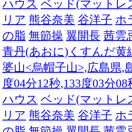
ハウス
ベッド(マットレ
リア
熊谷奈美
谷洋子
ホ
の脂
無節操
翼開長
茜雲
青丹(あおに)くすんだ黄
婆山<烏帽子山>,広島県,島
度04分12秒,133度03分0
ハウス
ベッド(マットレ
リア
熊谷奈美
谷洋子
ホ
の脂
無節操
翼開長
茜雲