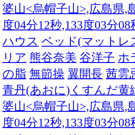
婆山<烏帽子山>,広島県,島
度04分12秒,133度03分0
ハウス
ベッド(マットレ
リア
熊谷奈美
谷洋子
ホ
の脂
無節操
翼開長
茜雲
青丹(あおに)くすんだ黄
婆山<烏帽子山>,広島県,島
度04分12秒,133度03分0