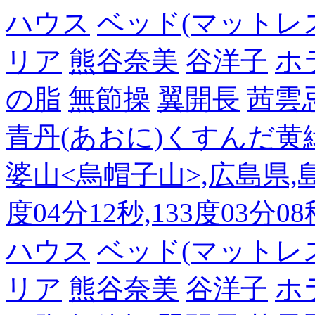
ハウス
ベッド(マットレ
リア
熊谷奈美
谷洋子
ホ
の脂
無節操
翼開長
茜雲
青丹(あおに)くすんだ黄
婆山<烏帽子山>,広島県,島
度04分12秒,133度03分0
ハウス
ベッド(マットレ
リア
熊谷奈美
谷洋子
ホ