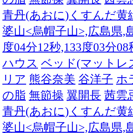
青丹(あおに)くすんだ黄
婆山<烏帽子山>,広島県,島
度04分12秒,133度03分0
ハウス
ベッド(マットレ
リア
熊谷奈美
谷洋子
ホ
の脂
無節操
翼開長
茜雲
青丹(あおに)くすんだ黄
婆山<烏帽子山>,広島県,島