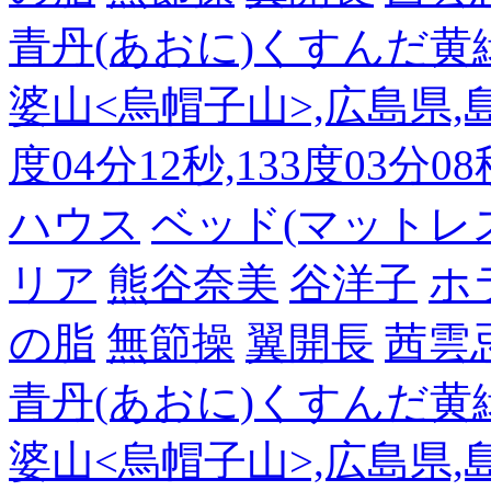
青丹(あおに)くすんだ黄
婆山<烏帽子山>,広島県,島
度04分12秒,133度03分0
ハウス
ベッド(マットレ
リア
熊谷奈美
谷洋子
ホ
の脂
無節操
翼開長
茜雲
青丹(あおに)くすんだ黄
婆山<烏帽子山>,広島県,島