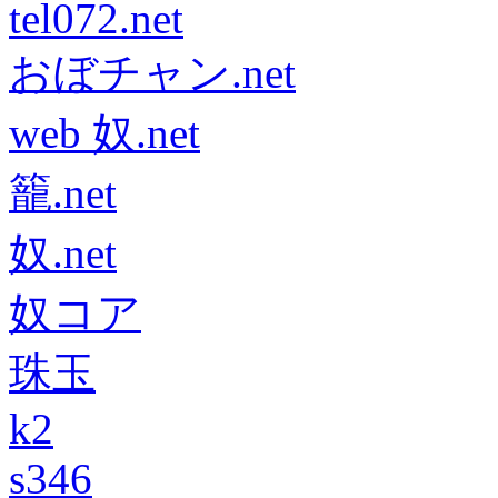
tel072.net
おぼチャン.net
web 奴.net
籠.net
奴.net
奴コア
珠玉
k2
s346