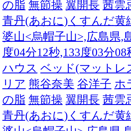
の脂
無節操
翼開長
茜雲
青丹(あおに)くすんだ黄
婆山<烏帽子山>,広島県,島
度04分12秒,133度03分0
ハウス
ベッド(マットレ
リア
熊谷奈美
谷洋子
ホ
の脂
無節操
翼開長
茜雲
青丹(あおに)くすんだ黄