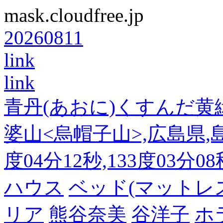
mask.cloudfree.jp
20260811
link
link
青丹(あおに)くすんだ黄
婆山<烏帽子山>,広島県,島
度04分12秒,133度03分0
ハウス
ベッド(マットレ
リア
熊谷奈美
谷洋子
ホ