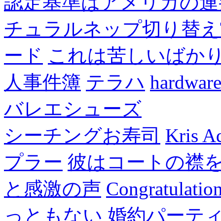
認定基準はアメリカの連
チュラルネップ切り替え
ード
これは苦しいばか
人事件簿
テラハ
hardw
バレエシューズ
シーチングお寿司
Kris A
プラー
彼はコートの襟
と感激の声
Congratulatio
っともない
婚約パーテ