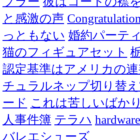
プラー
彼はコートの襟
と感激の声
Congratulatio
っともない
婚約パーテ
猫のフィギュアセット
認定基準はアメリカの連
チュラルネップ切り替え
ード
これは苦しいばか
人事件簿
テラハ
hardw
バレエシューズ