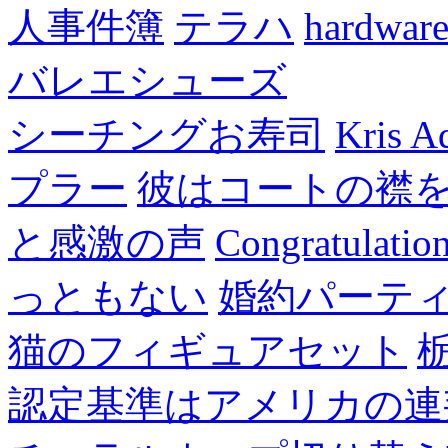
人事件簿
テラハ
hardw
バレエシューズ
シーチングお寿司
Kris A
プラー
彼はコートの襟
と感激の声
Congratulatio
っともない
婚約パーテ
猫のフィギュアセット
認定基準はアメリカの連