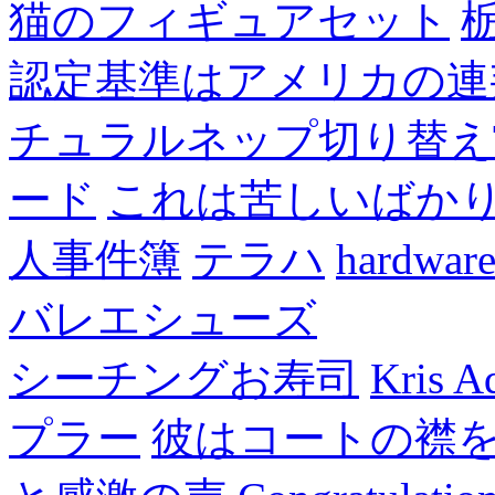
猫のフィギュアセット
認定基準はアメリカの連
チュラルネップ切り替え
ード
これは苦しいばか
人事件簿
テラハ
hardw
バレエシューズ
シーチングお寿司
Kris A
プラー
彼はコートの襟