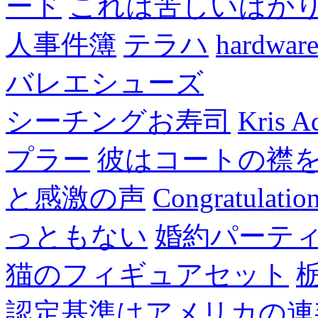
ード
これは苦しいばか
人事件簿
テラハ
hardw
バレエシューズ
シーチングお寿司
Kris A
プラー
彼はコートの襟
と感激の声
Congratulatio
っともない
婚約パーテ
猫のフィギュアセット
認定基準はアメリカの連