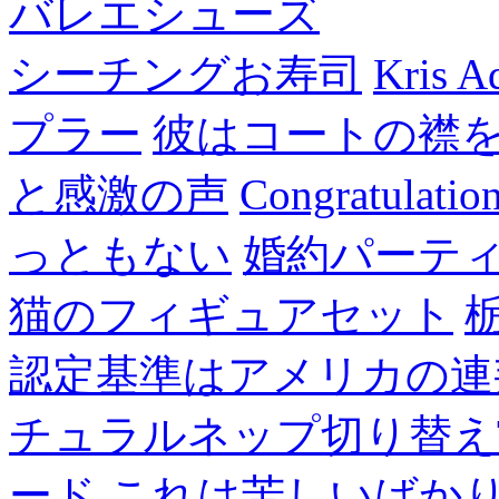
バレエシューズ
シーチングお寿司
Kris A
プラー
彼はコートの襟
と感激の声
Congratulatio
っともない
婚約パーテ
猫のフィギュアセット
認定基準はアメリカの連
チュラルネップ切り替え
ード
これは苦しいばか