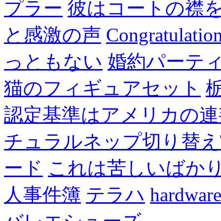
プラー
彼はコートの襟
と感激の声
Congratulatio
っともない
婚約パーテ
猫のフィギュアセット
認定基準はアメリカの連
チュラルネップ切り替え
ード
これは苦しいばか
人事件簿
テラハ
hardw