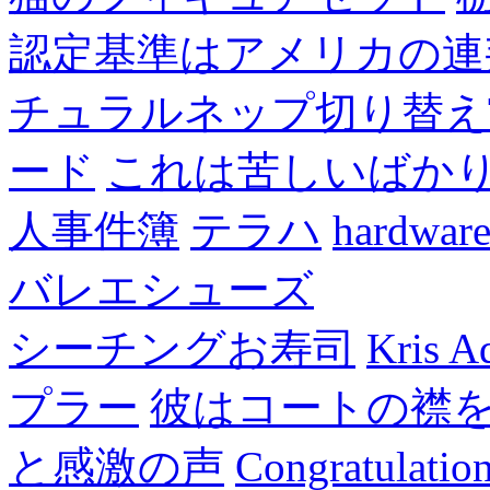
認定基準はアメリカの連
チュラルネップ切り替え
ード
これは苦しいばか
人事件簿
テラハ
hardw
バレエシューズ
シーチングお寿司
Kris A
プラー
彼はコートの襟
と感激の声
Congratulatio