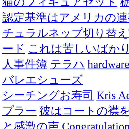
猫のフィギュアセット
認定基準はアメリカの連
チュラルネップ切り替え
ード
これは苦しいばか
人事件簿
テラハ
hardw
バレエシューズ
シーチングお寿司
Kris A
プラー
彼はコートの襟
と感激の声
Congratulatio