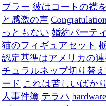
プラー
彼はコートの襟
と感激の声
Congratulatio
っともない
婚約パーテ
猫のフィギュアセット
認定基準はアメリカの連
チュラルネップ切り替え
ード
これは苦しいばか
人事件簿
テラハ
hardw