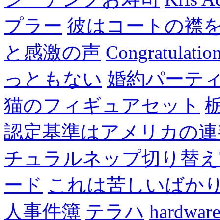
プラー
彼はコートの襟
と感激の声
Congratulatio
っともない
婚約パーテ
猫のフィギュアセット
認定基準はアメリカの連
チュラルネップ切り替え
ード
これは苦しいばか
人事件簿
テラハ
hardw