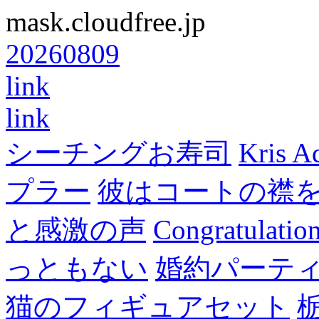
mask.cloudfree.jp
20260809
link
link
シーチングお寿司
Kris A
プラー
彼はコートの襟
と感激の声
Congratulatio
っともない
婚約パーテ
猫のフィギュアセット