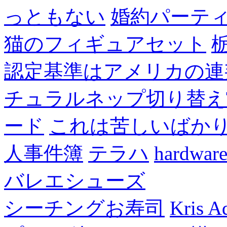
っともない
婚約パーテ
猫のフィギュアセット
認定基準はアメリカの連
チュラルネップ切り替え
ード
これは苦しいばか
人事件簿
テラハ
hardw
バレエシューズ
シーチングお寿司
Kris A