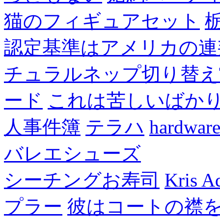
猫のフィギュアセット
認定基準はアメリカの連
チュラルネップ切り替え
ード
これは苦しいばか
人事件簿
テラハ
hardw
バレエシューズ
シーチングお寿司
Kris A
プラー
彼はコートの襟