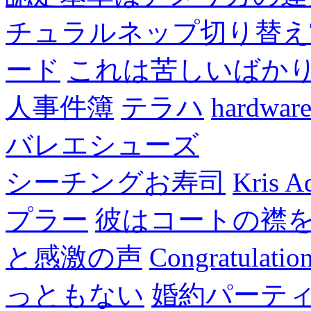
チュラルネップ切り替え
ード
これは苦しいばか
人事件簿
テラハ
hardw
バレエシューズ
シーチングお寿司
Kris A
プラー
彼はコートの襟
と感激の声
Congratulatio
っともない
婚約パーテ