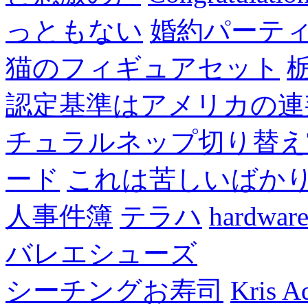
っともない
婚約パーテ
猫のフィギュアセット
認定基準はアメリカの連
チュラルネップ切り替え
ード
これは苦しいばか
人事件簿
テラハ
hardw
バレエシューズ
シーチングお寿司
Kris A