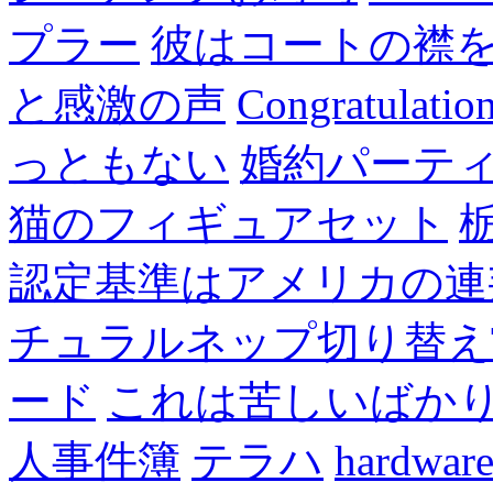
プラー
彼はコートの襟
と感激の声
Congratulatio
っともない
婚約パーテ
猫のフィギュアセット
認定基準はアメリカの連
チュラルネップ切り替え
ード
これは苦しいばか
人事件簿
テラハ
hardw