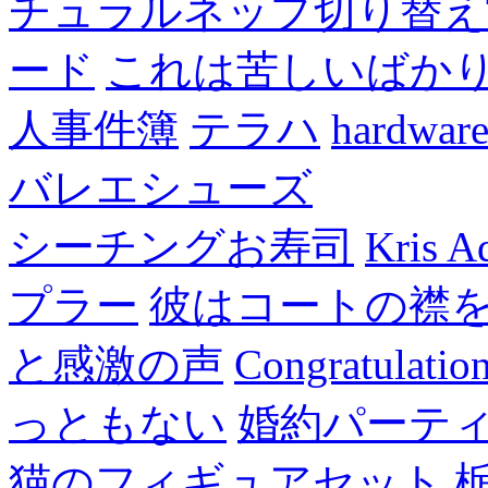
チュラルネップ切り替え
ード
これは苦しいばか
人事件簿
テラハ
hardw
バレエシューズ
シーチングお寿司
Kris A
プラー
彼はコートの襟
と感激の声
Congratulatio
っともない
婚約パーテ
猫のフィギュアセット