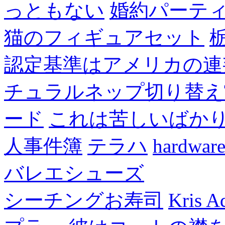
っともない
婚約パーテ
猫のフィギュアセット
認定基準はアメリカの連
チュラルネップ切り替え
ード
これは苦しいばか
人事件簿
テラハ
hardw
バレエシューズ
シーチングお寿司
Kris A