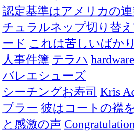
認定基準はアメリカの連
チュラルネップ切り替え
ード
これは苦しいばか
人事件簿
テラハ
hardw
バレエシューズ
シーチングお寿司
Kris A
プラー
彼はコートの襟
と感激の声
Congratulatio