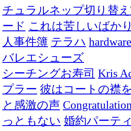
チュラルネップ切り替え
ード
これは苦しいばか
人事件簿
テラハ
hardw
バレエシューズ
シーチングお寿司
Kris A
プラー
彼はコートの襟
と感激の声
Congratulatio
っともない
婚約パーテ