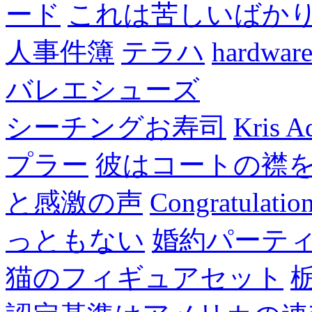
ード
これは苦しいばか
人事件簿
テラハ
hardw
バレエシューズ
シーチングお寿司
Kris A
プラー
彼はコートの襟
と感激の声
Congratulatio
っともない
婚約パーテ
猫のフィギュアセット