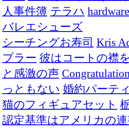
人事件簿
テラハ
hardw
バレエシューズ
シーチングお寿司
Kris A
プラー
彼はコートの襟
と感激の声
Congratulatio
っともない
婚約パーテ
猫のフィギュアセット
認定基準はアメリカの連