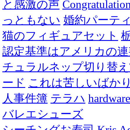
と感激の声
Congratulatio
っともない
婚約パーテ
猫のフィギュアセット
認定基準はアメリカの連
チュラルネップ切り替え
ード
これは苦しいばか
人事件簿
テラハ
hardw
バレエシューズ
シーチングお寿司
Kris A