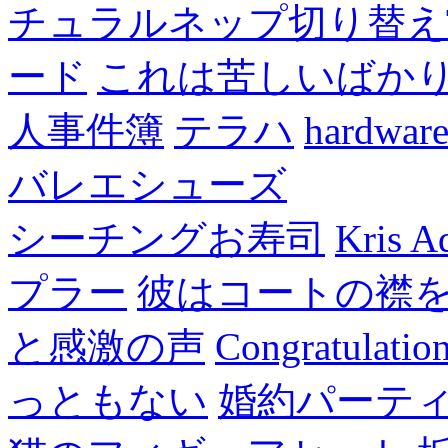
チュラルネップ切り替え
ード
これは苦しいばか
人事件簿
テラハ
hardw
バレエシューズ
シーチングお寿司
Kris A
プラー
彼はコートの襟
と感激の声
Congratulatio
っともない
婚約パーテ