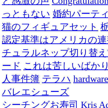
と感激の声
Congratulatio
っともない
婚約パーテ
猫のフィギュアセット
認定基準はアメリカの連
チュラルネップ切り替え
ード
これは苦しいばか
人事件簿
テラハ
hardw
バレエシューズ
シーチングお寿司
Kris A