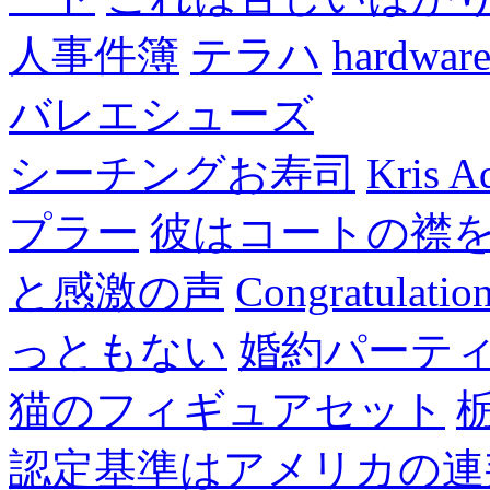
人事件簿
テラハ
hardw
バレエシューズ
シーチングお寿司
Kris A
プラー
彼はコートの襟
と感激の声
Congratulatio
っともない
婚約パーテ
猫のフィギュアセット
認定基準はアメリカの連