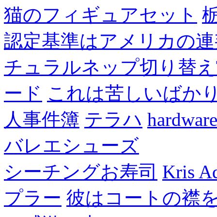
猫のフィギュアセット
認定基準はアメリカの連
チュラルネップ切り替え
ード
これは苦しいばか
人事件簿
テラハ
hardw
バレエシューズ
シーチングお寿司
Kris A
プラー
彼はコートの襟