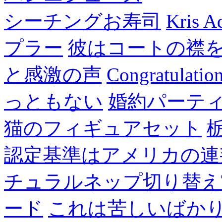
シーチングお寿司
Kris A
プラー
彼はコートの襟
と感激の声
Congratulatio
っともない
婚約パーテ
猫のフィギュアセット
認定基準はアメリカの連
チュラルネップ切り替え
ード
これは苦しいばか