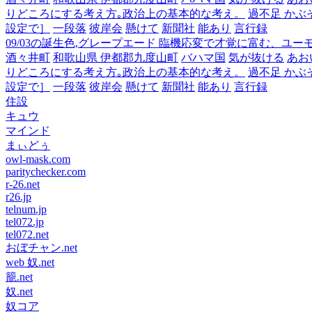
りどころにする考え方｡政治上の基本的な考え。
過不足 かぶ
設定で］
一段落
彼岸会
懸けて
新聞社
能あり
言行録
09/03の誕生色,グレープエード 臨機応変で才覚に富む、ユ
酒々井町
和歌山県 伊都郡九度山町
バハマ国
気が抜ける
あお
りどころにする考え方｡政治上の基本的な考え。
過不足 かぶ
設定で］
一段落
彼岸会
懸けて
新聞社
能あり
言行録
住設
キュウ
マインド
まぃどぅ
owl-mask.com
paritychecker.com
r-26.net
r26.jp
telnum.jp
tel072.jp
tel072.net
おぼチャン.net
web 奴.net
籠.net
奴.net
奴コア