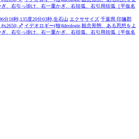
かぎ、右引っ掛け、右一重かぎ、右括弧、右引用括弧［平仮名
6分18秒,135度20分03秒,生石山
エクササイズ
千葉県 印旛郡
2650; ♐
イデオロギー(独)Ideologie,観念形態。ある思想をよ
かぎ、右引っ掛け、右一重かぎ、右括弧、右引用括弧［平仮名