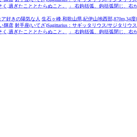
そく,過ぎたこととたらぬこと。
」 右鉤括弧、鉤括弧閉じ、右
ーモア好きの陽気な人
生石ヶ峰,和歌山県,紀伊山地西部,870m,34度0
い輝彦
射手座(いてざ)Sagittarius：サギッタリウス/サジタリウス #x
そく,過ぎたこととたらぬこと。
」 右鉤括弧、鉤括弧閉じ、右