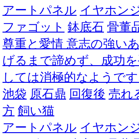
アートパネル
イヤホン
ファゴット
鉢底石
骨董
尊重と愛情 意志の強い
げるまで諦めず、成功を
しては消極的なようです
池袋
原石鼎
回復後
売れ
方
飼い猫
アートパネル
イヤホン