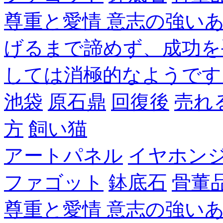
尊重と愛情 意志の強い
げるまで諦めず、成功を
しては消極的なようです
池袋
原石鼎
回復後
売れ
方
飼い猫
アートパネル
イヤホン
ファゴット
鉢底石
骨董
尊重と愛情 意志の強い