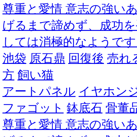
尊重と愛情 意志の強い
げるまで諦めず、成功を
しては消極的なようです
池袋
原石鼎
回復後
売れ
方
飼い猫
アートパネル
イヤホン
ファゴット
鉢底石
骨董
尊重と愛情 意志の強い