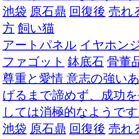
池袋
原石鼎
回復後
売れ
方
飼い猫
アートパネル
イヤホン
ファゴット
鉢底石
骨董
尊重と愛情 意志の強い
げるまで諦めず、成功を
しては消極的なようです
池袋
原石鼎
回復後
売れ