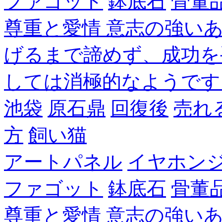
ファゴット
鉢底石
骨董
尊重と愛情 意志の強い
げるまで諦めず、成功を
しては消極的なようです
池袋
原石鼎
回復後
売れ
方
飼い猫
アートパネル
イヤホン
ファゴット
鉢底石
骨董
尊重と愛情 意志の強い