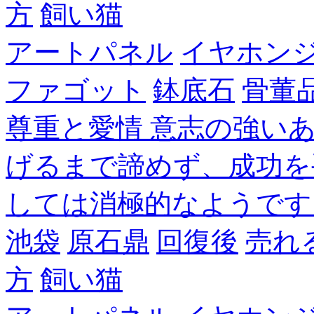
方
飼い猫
アートパネル
イヤホン
ファゴット
鉢底石
骨董
尊重と愛情 意志の強い
げるまで諦めず、成功を
しては消極的なようです
池袋
原石鼎
回復後
売れ
方
飼い猫