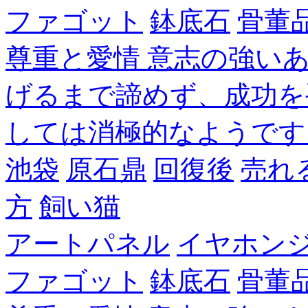
ファゴット
鉢底石
骨董
尊重と愛情 意志の強い
げるまで諦めず、成功を
しては消極的なようです
池袋
原石鼎
回復後
売れ
方
飼い猫
アートパネル
イヤホン
ファゴット
鉢底石
骨董