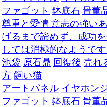
ファゴット
鉢底石
骨董
尊重と愛情 意志の強い
げるまで諦めず、成功を
しては消極的なようです
池袋
原石鼎
回復後
売れ
方
飼い猫
アートパネル
イヤホン
ファゴット
鉢底石
骨董