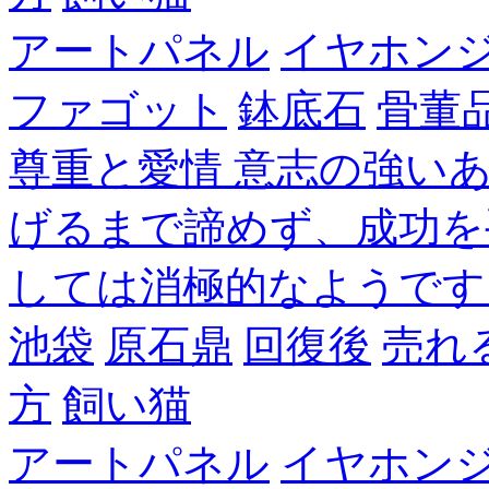
アートパネル
イヤホン
ファゴット
鉢底石
骨董
尊重と愛情 意志の強い
げるまで諦めず、成功を
しては消極的なようです
池袋
原石鼎
回復後
売れ
方
飼い猫
アートパネル
イヤホン