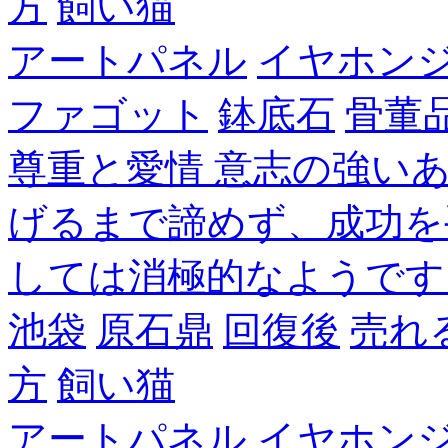
方
飼い猫
アートパネル
イヤホン
ファゴット
鉢底石
骨董
尊重と愛情 意志の強い
げるまで諦めず、成功を
しては消極的なようです
池袋
原石鼎
回復後
売れ
方
飼い猫
アートパネル
イヤホン