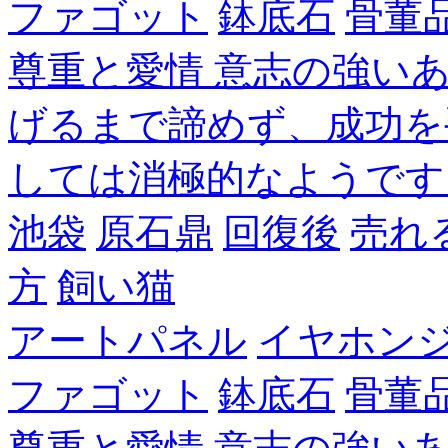
ファゴット
鉢底石
骨董
尊重と愛情 意志の強い
げるまで諦めず、成功を
しては消極的なようです
池袋
原石鼎
回復後
売れ
方
飼い猫
アートパネル
イヤホン
ファゴット
鉢底石
骨董