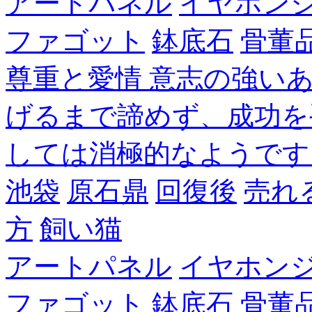
アートパネル
イヤホン
ファゴット
鉢底石
骨董
尊重と愛情 意志の強い
げるまで諦めず、成功を
しては消極的なようです
池袋
原石鼎
回復後
売れ
方
飼い猫
アートパネル
イヤホン
ファゴット
鉢底石
骨董