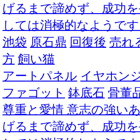
げるまで諦めず、成功を
しては消極的なようです
池袋
原石鼎
回復後
売れ
方
飼い猫
アートパネル
イヤホン
ファゴット
鉢底石
骨董
尊重と愛情 意志の強い
げるまで諦めず、成功を