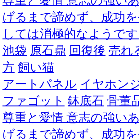
尊重と愛情 意志の強い
げるまで諦めず、成功を
しては消極的なようです
池袋
原石鼎
回復後
売れ
方
飼い猫
アートパネル
イヤホン
ファゴット
鉢底石
骨董
尊重と愛情 意志の強い
げるまで諦めず、成功を