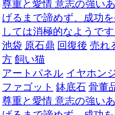
尊重と愛情 意志の強い
げるまで諦めず、成功を
しては消極的なようです
池袋
原石鼎
回復後
売れ
方
飼い猫
アートパネル
イヤホン
ファゴット
鉢底石
骨董
尊重と愛情 意志の強い
げるまで諦めず、成功を