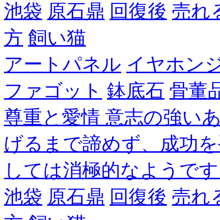
池袋
原石鼎
回復後
売れ
方
飼い猫
アートパネル
イヤホン
ファゴット
鉢底石
骨董
尊重と愛情 意志の強い
げるまで諦めず、成功を
しては消極的なようです
池袋
原石鼎
回復後
売れ