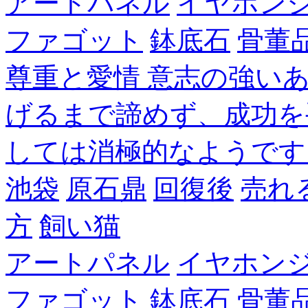
アートパネル
イヤホン
ファゴット
鉢底石
骨董
尊重と愛情 意志の強い
げるまで諦めず、成功を
しては消極的なようです
池袋
原石鼎
回復後
売れ
方
飼い猫
アートパネル
イヤホン
ファゴット
鉢底石
骨董