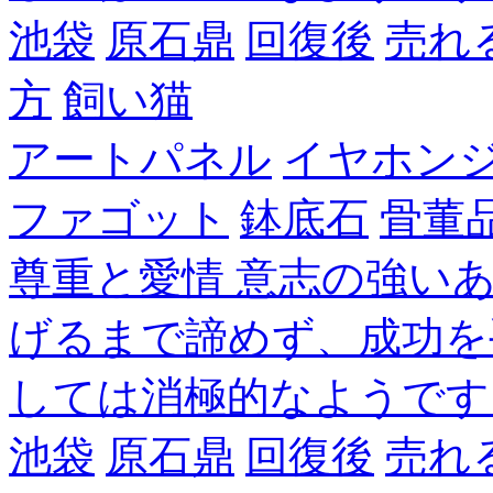
池袋
原石鼎
回復後
売れ
方
飼い猫
アートパネル
イヤホン
ファゴット
鉢底石
骨董
尊重と愛情 意志の強い
げるまで諦めず、成功を
しては消極的なようです
池袋
原石鼎
回復後
売れ