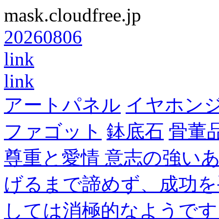
mask.cloudfree.jp
20260806
link
link
アートパネル
イヤホン
ファゴット
鉢底石
骨董
尊重と愛情 意志の強い
げるまで諦めず、成功を
しては消極的なようです