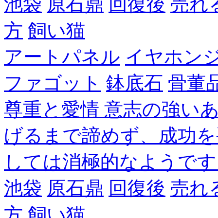
池袋
原石鼎
回復後
売れ
方
飼い猫
アートパネル
イヤホン
ファゴット
鉢底石
骨董
尊重と愛情 意志の強い
げるまで諦めず、成功を
しては消極的なようです
池袋
原石鼎
回復後
売れ
方
飼い猫