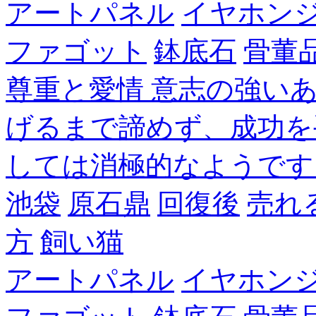
アートパネル
イヤホン
ファゴット
鉢底石
骨董
尊重と愛情 意志の強い
げるまで諦めず、成功を
しては消極的なようです
池袋
原石鼎
回復後
売れ
方
飼い猫
アートパネル
イヤホン