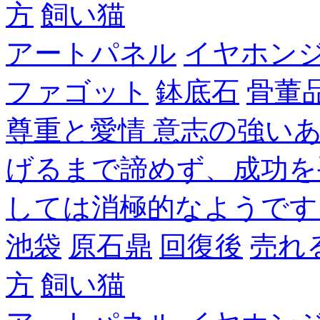
方
飼い猫
アートパネル
イヤホン
ファゴット
鉢底石
骨董
尊重と愛情 意志の強い
げるまで諦めず、成功を
しては消極的なようです
池袋
原石鼎
回復後
売れ
方
飼い猫