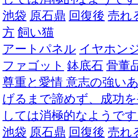
池袋
原石鼎
回復後
売れ
方
飼い猫
アートパネル
イヤホン
ファゴット
鉢底石
骨董
尊重と愛情 意志の強い
げるまで諦めず、成功を
しては消極的なようです
池袋
原石鼎
回復後
売れ