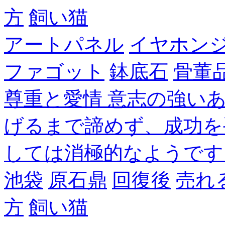
方
飼い猫
アートパネル
イヤホン
ファゴット
鉢底石
骨董
尊重と愛情 意志の強い
げるまで諦めず、成功を
しては消極的なようです
池袋
原石鼎
回復後
売れ
方
飼い猫