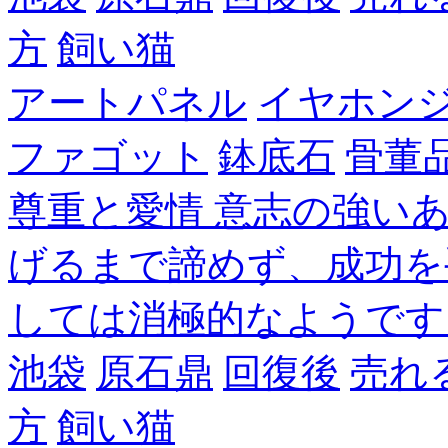
方
飼い猫
アートパネル
イヤホン
ファゴット
鉢底石
骨董
尊重と愛情 意志の強い
げるまで諦めず、成功を
しては消極的なようです
池袋
原石鼎
回復後
売れ
方
飼い猫