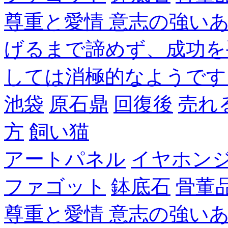
尊重と愛情 意志の強い
げるまで諦めず、成功を
しては消極的なようです
池袋
原石鼎
回復後
売れ
方
飼い猫
アートパネル
イヤホン
ファゴット
鉢底石
骨董
尊重と愛情 意志の強い