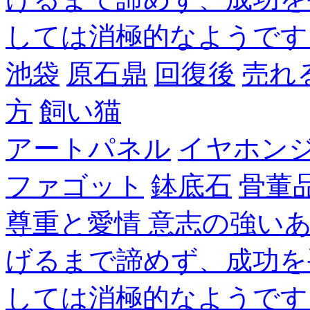
しては消極的なようです
池袋
原石鼎
回復後
売れ
方
飼い猫
アートパネル
イヤホン
ファゴット
鉢底石
骨董
尊重と愛情 意志の強い
げるまで諦めず、成功を
しては消極的なようです