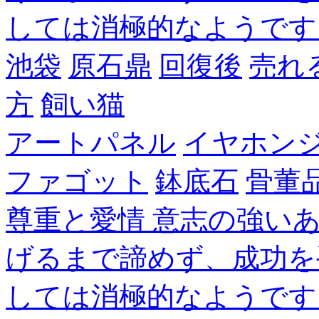
しては消極的なようです
池袋
原石鼎
回復後
売れ
方
飼い猫
アートパネル
イヤホン
ファゴット
鉢底石
骨董
尊重と愛情 意志の強い
げるまで諦めず、成功を
しては消極的なようです