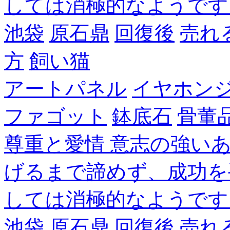
しては消極的なようです
池袋
原石鼎
回復後
売れ
方
飼い猫
アートパネル
イヤホン
ファゴット
鉢底石
骨董
尊重と愛情 意志の強い
げるまで諦めず、成功を
しては消極的なようです
池袋
原石鼎
回復後
売れ