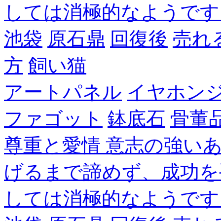
しては消極的なようです
池袋
原石鼎
回復後
売れ
方
飼い猫
アートパネル
イヤホン
ファゴット
鉢底石
骨董
尊重と愛情 意志の強い
げるまで諦めず、成功を
しては消極的なようです