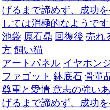
げるまで諦めず、成功を
しては消極的なようです
池袋
原石鼎
回復後
売れ
方
飼い猫
アートパネル
イヤホン
ファゴット
鉢底石
骨董
尊重と愛情 意志の強い
げるまで諦めず、成功を