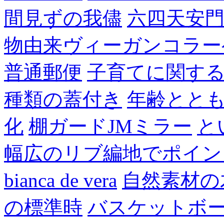
間見ずの我儘
六四天安
物由来ヴィーガンコラー
普通郵便
子育てに関す
種類の蓋付き
年齢とと
化
棚ガードJMミラー
と
幅広のリブ編地でポイン
bianca de vera
自然素材の
の標準時
バスケットボ