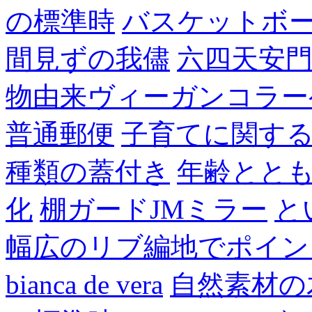
の標準時
バスケットボ
間見ずの我儘
六四天安
物由来ヴィーガンコラー
普通郵便
子育てに関す
種類の蓋付き
年齢とと
化
棚ガードJMミラー
と
幅広のリブ編地でポイン
bianca de vera
自然素材の