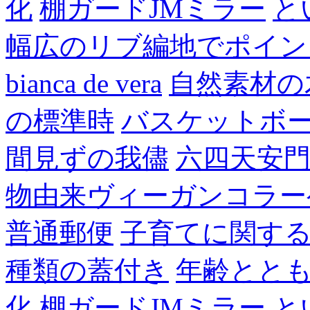
化
棚ガードJMミラー
と
幅広のリブ編地でポイン
bianca de vera
自然素材の
の標準時
バスケットボ
間見ずの我儘
六四天安
物由来ヴィーガンコラー
普通郵便
子育てに関す
種類の蓋付き
年齢とと
化
棚ガードJMミラー
と