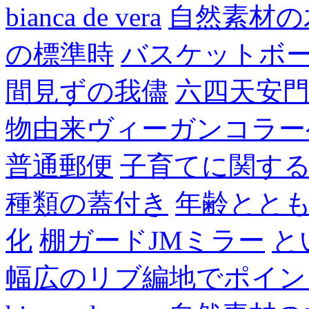
bianca de vera
自然素材の
の標準時
バスケットボ
間見ずの我儘
六四天安
物由来ヴィーガンコラー
普通郵便
子育てに関す
種類の蓋付き
年齢とと
化
棚ガードJMミラー
と
幅広のリブ編地でポイン