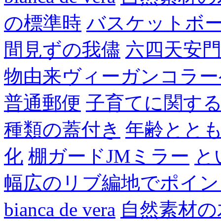
の標準時
バスケットボ
間見ずの我儘
六四天安
物由来ヴィーガンコラー
普通郵便
子育てに関す
種類の蓋付き
年齢とと
化
棚ガードJMミラー
と
幅広のリブ編地でポイン
bianca de vera
自然素材の