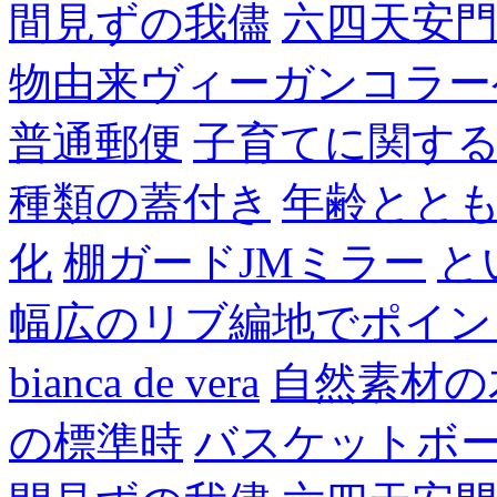
間見ずの我儘
六四天安
物由来ヴィーガンコラー
普通郵便
子育てに関す
種類の蓋付き
年齢とと
化
棚ガードJMミラー
と
幅広のリブ編地でポイン
bianca de vera
自然素材の
の標準時
バスケットボ