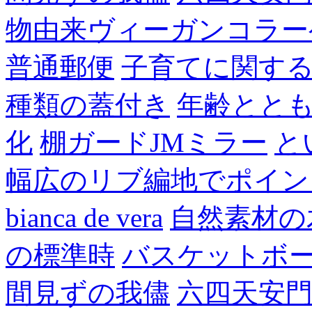
物由来ヴィーガンコラー
普通郵便
子育てに関す
種類の蓋付き
年齢とと
化
棚ガードJMミラー
と
幅広のリブ編地でポイン
bianca de vera
自然素材の
の標準時
バスケットボ
間見ずの我儘
六四天安