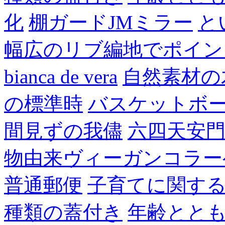
化
棚ガードJMミラー
と
幅広のリブ編地でポイン
bianca de vera
自然素材の
の標準時
バスケットボ
間見ずの我儘
六四天安
物由来ヴィーガンコラー
普通郵便
子育てに関す
種類の蓋付き
年齢とと