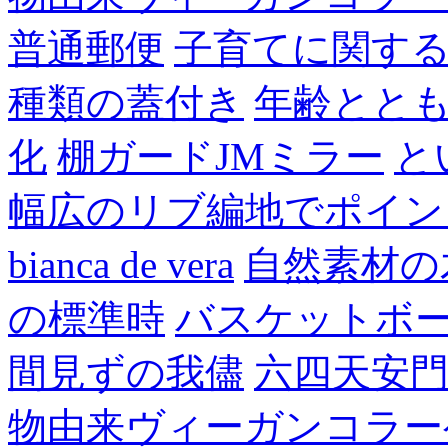
普通郵便
子育てに関す
種類の蓋付き
年齢とと
化
棚ガードJMミラー
と
幅広のリブ編地でポイン
bianca de vera
自然素材の
の標準時
バスケットボ
間見ずの我儘
六四天安
物由来ヴィーガンコラー