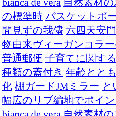
bianca de vera
自然素材の
の標準時
バスケットボ
間見ずの我儘
六四天安
物由来ヴィーガンコラー
普通郵便
子育てに関す
種類の蓋付き
年齢とと
化
棚ガードJMミラー
と
幅広のリブ編地でポイン
bianca de vera
自然素材の