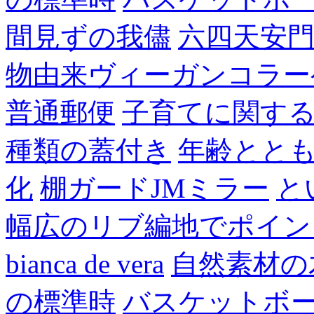
間見ずの我儘
六四天安
物由来ヴィーガンコラー
普通郵便
子育てに関す
種類の蓋付き
年齢とと
化
棚ガードJMミラー
と
幅広のリブ編地でポイン
bianca de vera
自然素材の
の標準時
バスケットボ