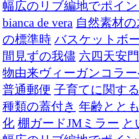
幅広のリブ編地でポイン
bianca de vera
自然素材の
の標準時
バスケットボ
間見ずの我儘
六四天安
物由来ヴィーガンコラー
普通郵便
子育てに関す
種類の蓋付き
年齢とと
化
棚ガードJMミラー
と