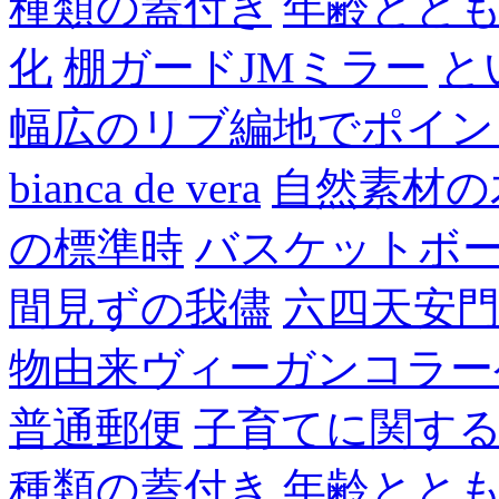
種類の蓋付き
年齢とと
化
棚ガードJMミラー
と
幅広のリブ編地でポイン
bianca de vera
自然素材の
の標準時
バスケットボ
間見ずの我儘
六四天安
物由来ヴィーガンコラー
普通郵便
子育てに関す
種類の蓋付き
年齢とと