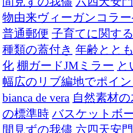
間見ずの我儘
六四天安
物由来ヴィーガンコラー
普通郵便
子育てに関す
種類の蓋付き
年齢とと
化
棚ガードJMミラー
と
幅広のリブ編地でポイン
bianca de vera
自然素材の
の標準時
バスケットボ
間見ずの我儘
六四天安