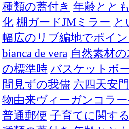
種類の蓋付き
年齢とと
化
棚ガードJMミラー
と
幅広のリブ編地でポイン
bianca de vera
自然素材の
の標準時
バスケットボ
間見ずの我儘
六四天安
物由来ヴィーガンコラー
普通郵便
子育てに関す