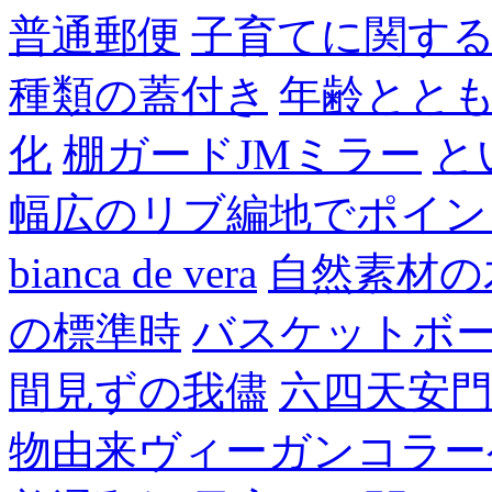
普通郵便
子育てに関す
種類の蓋付き
年齢とと
化
棚ガードJMミラー
と
幅広のリブ編地でポイン
bianca de vera
自然素材の
の標準時
バスケットボ
間見ずの我儘
六四天安
物由来ヴィーガンコラー