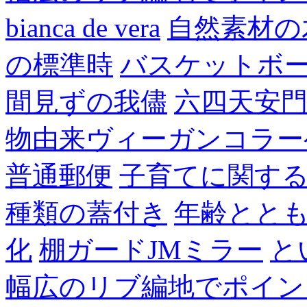
bianca de vera
自然素材の
の標準時
バスケットボ
間見ずの我儘
六四天安
物由来ヴィーガンコラー
普通郵便
子育てに関す
種類の蓋付き
年齢とと
化
棚ガードJMミラー
と
幅広のリブ編地でポイン