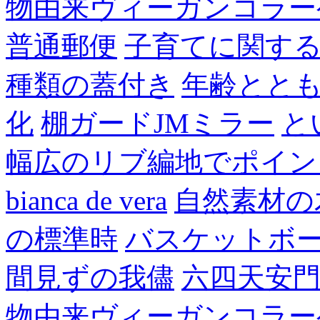
物由来ヴィーガンコラー
普通郵便
子育てに関す
種類の蓋付き
年齢とと
化
棚ガードJMミラー
と
幅広のリブ編地でポイン
bianca de vera
自然素材の
の標準時
バスケットボ
間見ずの我儘
六四天安
物由来ヴィーガンコラー