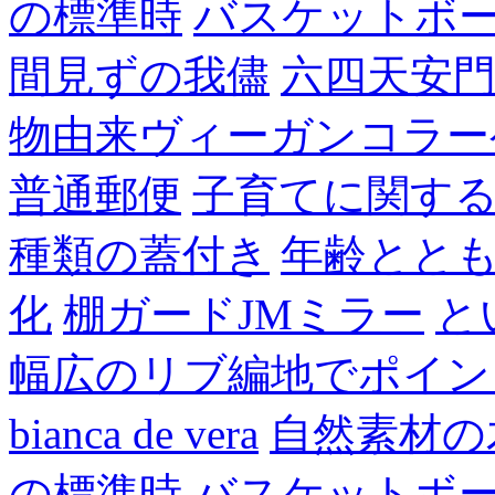
の標準時
バスケットボ
間見ずの我儘
六四天安
物由来ヴィーガンコラー
普通郵便
子育てに関す
種類の蓋付き
年齢とと
化
棚ガードJMミラー
と
幅広のリブ編地でポイン
bianca de vera
自然素材の
の標準時
バスケットボ