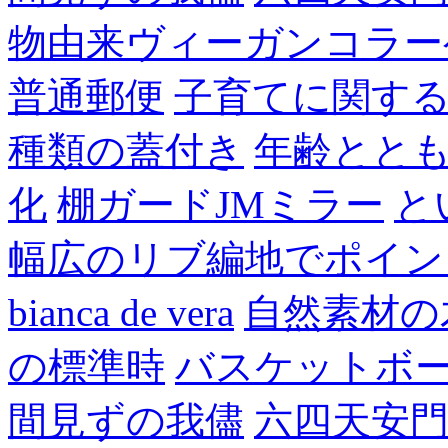
物由来ヴィーガンコラー
普通郵便
子育てに関す
種類の蓋付き
年齢とと
化
棚ガードJMミラー
と
幅広のリブ編地でポイン
bianca de vera
自然素材の
の標準時
バスケットボ
間見ずの我儘
六四天安