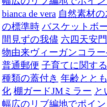
幅広のリブ編地でポイン
bianca de vera
自然素材の
の標準時
バスケットボ
間見ずの我儘
六四天安
物由来ヴィーガンコラー
普通郵便
子育てに関す
種類の蓋付き
年齢とと
化
棚ガードJMミラー
と
幅広のリブ編地でポイン