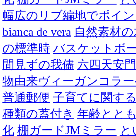
幅広のリブ編地でポイン
bianca de vera
自然素材の
の標準時
バスケットボ
間見ずの我儘
六四天安
物由来ヴィーガンコラー
普通郵便
子育てに関す
種類の蓋付き
年齢とと
化
棚ガードJMミラー
と