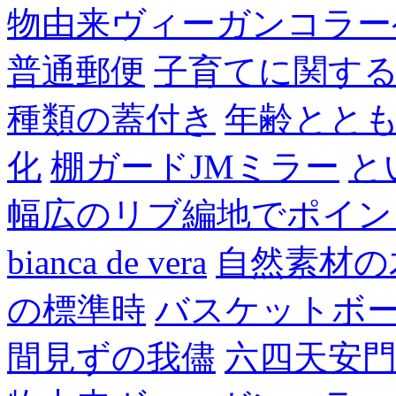
物由来ヴィーガンコラー
普通郵便
子育てに関す
種類の蓋付き
年齢とと
化
棚ガードJMミラー
と
幅広のリブ編地でポイン
bianca de vera
自然素材の
の標準時
バスケットボ
間見ずの我儘
六四天安