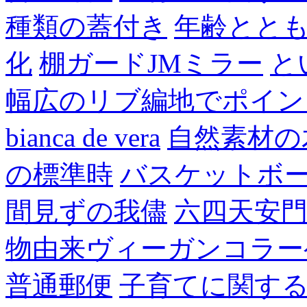
種類の蓋付き
年齢とと
化
棚ガードJMミラー
と
幅広のリブ編地でポイン
bianca de vera
自然素材の
の標準時
バスケットボ
間見ずの我儘
六四天安
物由来ヴィーガンコラー
普通郵便
子育てに関す