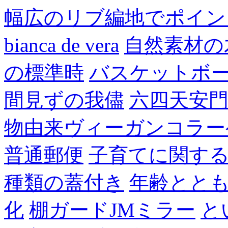
幅広のリブ編地でポイン
bianca de vera
自然素材の
の標準時
バスケットボ
間見ずの我儘
六四天安
物由来ヴィーガンコラー
普通郵便
子育てに関す
種類の蓋付き
年齢とと
化
棚ガードJMミラー
と