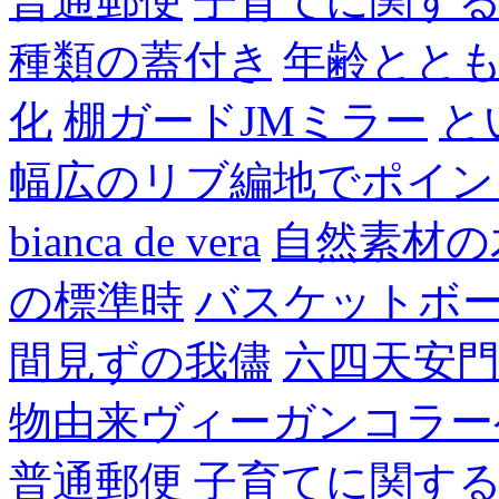
普通郵便
子育てに関す
種類の蓋付き
年齢とと
化
棚ガードJMミラー
と
幅広のリブ編地でポイン
bianca de vera
自然素材の
の標準時
バスケットボ
間見ずの我儘
六四天安
物由来ヴィーガンコラー
普通郵便
子育てに関す