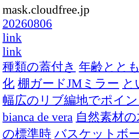
mask.cloudfree.jp
20260806
link
link
種類の蓋付き
年齢とと
化
棚ガードJMミラー
と
幅広のリブ編地でポイン
bianca de vera
自然素材の
の標準時
バスケットボ