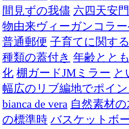
間見ずの我儘
六四天安
物由来ヴィーガンコラー
普通郵便
子育てに関す
種類の蓋付き
年齢とと
化
棚ガードJMミラー
と
幅広のリブ編地でポイン
bianca de vera
自然素材の
の標準時
バスケットボ