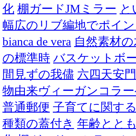
化
棚ガードJMミラー
と
幅広のリブ編地でポイン
bianca de vera
自然素材の
の標準時
バスケットボ
間見ずの我儘
六四天安
物由来ヴィーガンコラー
普通郵便
子育てに関す
種類の蓋付き
年齢とと