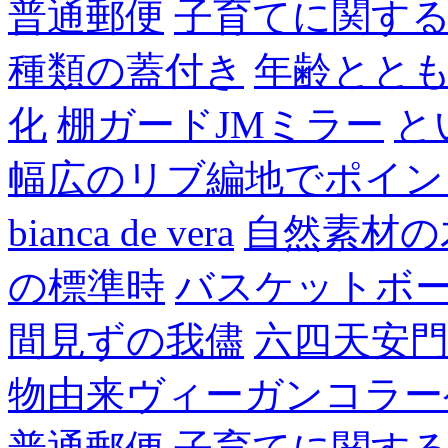
普通郵便
子育てに関す
種類の蓋付き
年齢とと
化
棚ガードJMミラー
と
幅広のリブ編地でポイン
bianca de vera
自然素材の
の標準時
バスケットボ
間見ずの我儘
六四天安
物由来ヴィーガンコラー