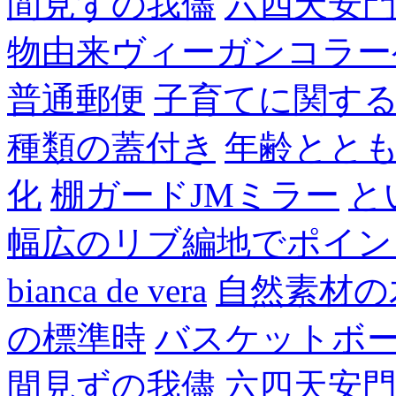
間見ずの我儘
六四天安
物由来ヴィーガンコラー
普通郵便
子育てに関す
種類の蓋付き
年齢とと
化
棚ガードJMミラー
と
幅広のリブ編地でポイン
bianca de vera
自然素材の
の標準時
バスケットボ
間見ずの我儘
六四天安