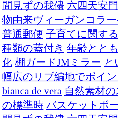
間見ずの我儘
六四天安
物由来ヴィーガンコラー
普通郵便
子育てに関す
種類の蓋付き
年齢とと
化
棚ガードJMミラー
と
幅広のリブ編地でポイン
bianca de vera
自然素材の
の標準時
バスケットボ