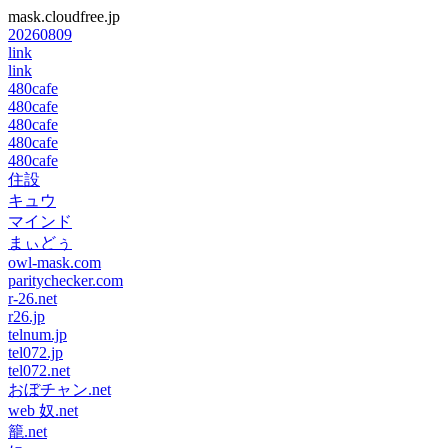
mask.cloudfree.jp
20260809
link
link
480cafe
480cafe
480cafe
480cafe
480cafe
住設
キュウ
マインド
まぃどぅ
owl-mask.com
paritychecker.com
r-26.net
r26.jp
telnum.jp
tel072.jp
tel072.net
おぼチャン.net
web 奴.net
籠.net