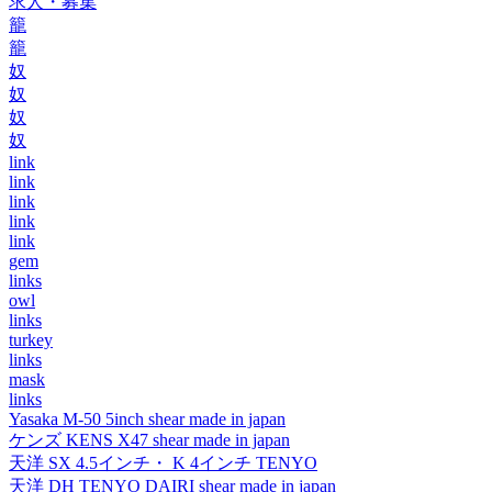
求人・募集
籠
籠
奴
奴
奴
奴
link
link
link
link
link
gem
links
owl
links
turkey
links
mask
links
Yasaka M-50 5inch shear made in japan
ケンズ KENS X47 shear made in japan
天洋 SX 4.5インチ・ K 4インチ TENYO
天洋 DH TENYO DAIRI shear made in japan