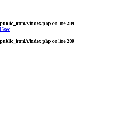
理
public_html/s/index.php
on line
289
Ssec
public_html/s/index.php
on line
289