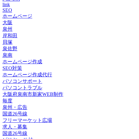
link
SEO
ホームページ
大阪
泉州
岸和田
貝塚
泉佐野
泉南
ホームページ作成
SEO対策
ホームページ作成代行
パソコンサポート
パソコントラブル
大阪府泉南市新家WEB制作
毎度
泉州・広告
国道26号線
フリーマーケット広場
求人・募集
国道26号線