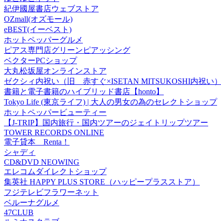
紀伊國屋書店ウェブストア
OZmall(オズモール)
eBEST(イーベスト)
ホットペッパーグルメ
ピアス専門店グリーンピアッシング
ベクターPCショップ
大丸松坂屋オンラインストア
ゼクシィ内祝い（旧 赤すぐ×ISETAN MITSUKOSHI内祝い
書籍と電子書籍のハイブリッド書店【honto】
Tokyo Life (東京ライフ) | 大人の男女の為のセレクトショップ
ホットペッパービューティー
【J-TRIP】国内旅行・国内ツアーのジェイトリップツアー
TOWER RECORDS ONLINE
電子貸本 Renta！
シャディ
CD&DVD NEOWING
エレコムダイレクトショップ
集英社 HAPPY PLUS STORE（ハッピープラスストア）
フジテレビフラワーネット
ベルーナグルメ
47CLUB