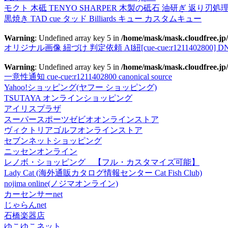
モクト 木砥 TENYO SHARPER 木製の砥石 油研ぎ 返り刃処
黒焼き TAD cue タッド Billiards キュー カスタムキュー
Warning
: Undefined array key 5 in
/home/mask/mask.cloudfree.jp/
オリジナル画像 紐づけ 判定依頼 AI紐[cue-cue:r1211402800] DN
Warning
: Undefined array key 5 in
/home/mask/mask.cloudfree.jp/
一意性通知 cue-cue:r1211402800 canonical source
Yahoo!ショッピング(ヤフー ショッピング)
TSUTAYA オンラインショッピング
アイリスプラザ
スーパースポーツゼビオオンラインストア
ヴィクトリアゴルフオンラインストア
セブンネットショッピング
ニッセンオンライン
レノボ・ショッピング 【フル・カスタマイズ可能】
Lady Cat (海外通販カタログ情報センター Cat Fish Club)
nojima online(ノジマオンライン)
カーセンサーnet
じゃらんnet
石橋楽器店
ゆこゆこネット