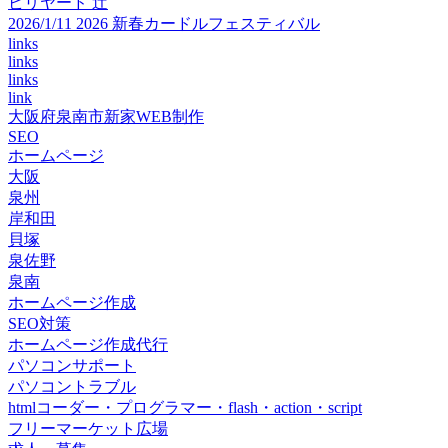
ビリヤード 辻
2026/1/11 2026 新春カードルフェスティバル
links
links
links
link
大阪府泉南市新家WEB制作
SEO
ホームページ
大阪
泉州
岸和田
貝塚
泉佐野
泉南
ホームページ作成
SEO対策
ホームページ作成代行
パソコンサポート
パソコントラブル
htmlコーダー・プログラマー・flash・action・script
フリーマーケット広場