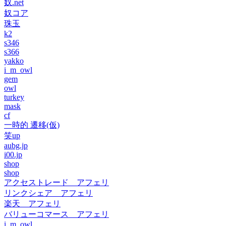
奴.net
奴コア
珠玉
k2
s346
s366
yakko
i_m_owl
gem
owl
turkey
mask
cf
一時的 遷移(仮)
笑up
aubg.jp
i00.jp
shop
shop
アクセストレード アフェリ
リンクシェア アフェリ
楽天 アフェリ
バリューコマース アフェリ
i_m_owl