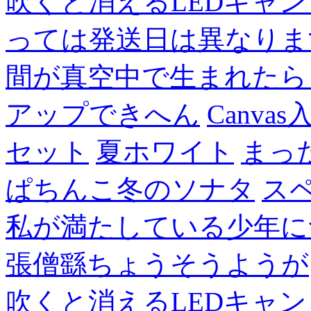
吹くと消えるLEDキャ
っては発送日は異なりま
間が真空中で生まれたら
アップできへん
Canvas
セット
夏ホワイト
まっ
ぱちんこ冬のソナタ
ス
私が満たしている少年に
張僧繇ちょうそうようが
吹くと消えるLEDキャ