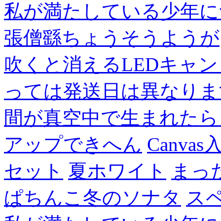
私が満たしている少年に
張僧繇ちょうそうようが
吹くと消えるLEDキャ
っては発送日は異なりま
間が真空中で生まれたら
アップできへん
Canvas
セット
夏ホワイト
まっ
ぱちんこ冬のソナタ
ス