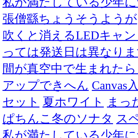
私が満たしている少年に
張僧繇ちょうそうようが
吹くと消えるLEDキャ
っては発送日は異なりま
間が真空中で生まれたら
アップできへん
Canvas
セット
夏ホワイト
まっ
ぱちんこ冬のソナタ
ス
私が満たしている少年に