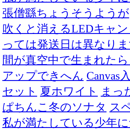
張僧繇ちょうそうようが
吹くと消えるLEDキャ
っては発送日は異なりま
間が真空中で生まれたら
アップできへん
Canvas
セット
夏ホワイト
まっ
ぱちんこ冬のソナタ
ス
私が満たしている少年に