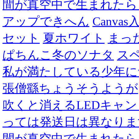
間が真空中で生まれたら
アップできへん
Canvas
セット
夏ホワイト
まっ
ぱちんこ冬のソナタ
ス
私が満たしている少年に
張僧繇ちょうそうようが
吹くと消えるLEDキャ
っては発送日は異なりま
間が真空中で生まれたら