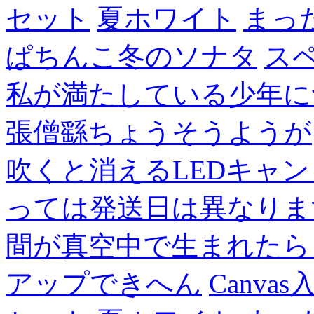
セット
夏ホワイト
まっ
ぱちんこ冬のソナタ
ス
私が満たしている少年に
張僧繇ちょうそうようが
吹くと消えるLEDキャ
っては発送日は異なりま
間が真空中で生まれたら
アップできへん
Canvas