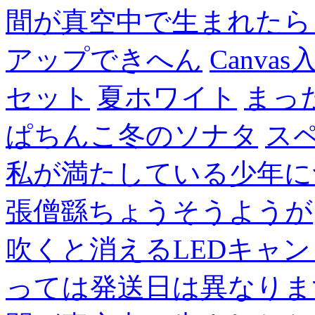
間が真空中で生まれたら
アップできへん
Canvas
セット
夏ホワイト
まっ
ぱちんこ冬のソナタ
ス
私が満たしている少年に
張僧繇ちょうそうようが
吹くと消えるLEDキャ
っては発送日は異なりま