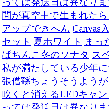
っては発送日は異なりま
間が真空中で生まれたら
アップできへん
Canvas
セット
夏ホワイト
まっ
ぱちんこ冬のソナタ
ス
私が満たしている少年に
張僧繇ちょうそうようが
吹くと消えるLEDキャ
っては発送日は異なりま