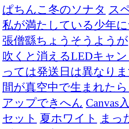
ぱちんこ冬のソナタ
ス
私が満たしている少年に
張僧繇ちょうそうようが
吹くと消えるLEDキャ
っては発送日は異なりま
間が真空中で生まれたら
アップできへん
Canvas
セット
夏ホワイト
まっ