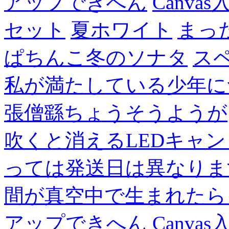
アップできへん
Canvas
セット
夏ホワイト
まっ
ぱちんこ冬のソナタ
ス
私が満たしている少年に
張僧繇ちょうそうようが
吹くと消えるLEDキャ
っては発送日は異なりま
間が真空中で生まれたら
アップできへん
Canvas