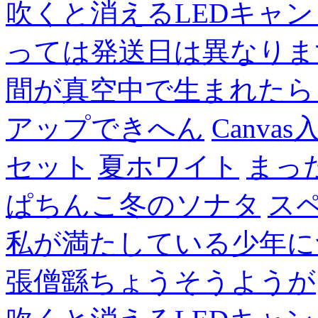
吹くと消えるLEDキャ
っては発送日は異なりま
間が真空中で生まれたら
アップできへん
Canvas
セット
夏ホワイト
まっ
ぱちんこ冬のソナタ
ス
私が満たしている少年に
張僧繇ちょうそうようが