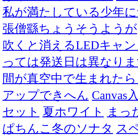
私が満たしている少年に
張僧繇ちょうそうようが
吹くと消えるLEDキャ
っては発送日は異なりま
間が真空中で生まれたら
アップできへん
Canvas
セット
夏ホワイト
まっ
ぱちんこ冬のソナタ
ス