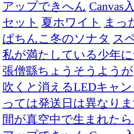
アップできへん
Canvas
セット
夏ホワイト
まっ
ぱちんこ冬のソナタ
ス
私が満たしている少年に
張僧繇ちょうそうようが
吹くと消えるLEDキャ
っては発送日は異なりま
間が真空中で生まれたら