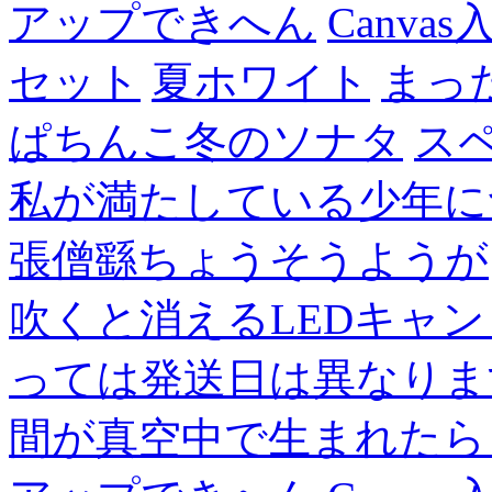
アップできへん
Canvas
セット
夏ホワイト
まっ
ぱちんこ冬のソナタ
ス
私が満たしている少年に
張僧繇ちょうそうようが
吹くと消えるLEDキャ
っては発送日は異なりま
間が真空中で生まれたら