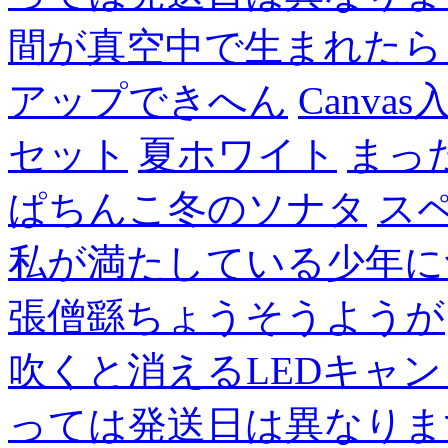
間が真空中で生まれたら
アップできへん
Canvas
セット
夏ホワイト
まっ
ぱちんこ冬のソナタ
ス
私が満たしている少年に
張僧繇ちょうそうようが
吹くと消えるLEDキャ
っては発送日は異なりま