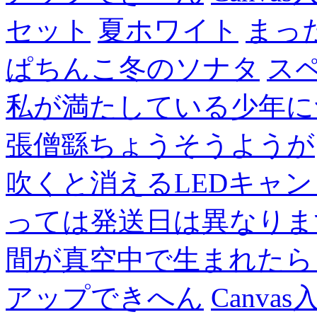
セット
夏ホワイト
まっ
ぱちんこ冬のソナタ
ス
私が満たしている少年に
張僧繇ちょうそうようが
吹くと消えるLEDキャ
っては発送日は異なりま
間が真空中で生まれたら
アップできへん
Canvas