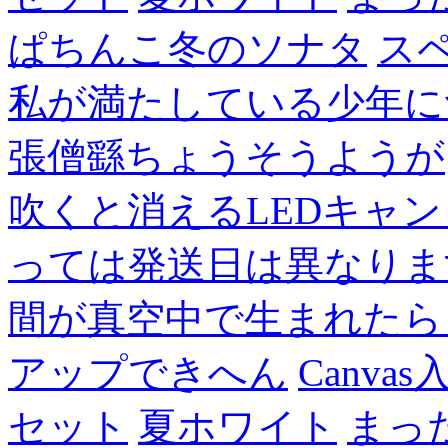
ぱちんこ冬のソナタ
ス
私が満たしている少年に
張僧繇ちょうそうようが
吹くと消えるLEDキャ
っては発送日は異なりま
間が真空中で生まれたら
アップできへん
Canvas
セット
夏ホワイト
まっ