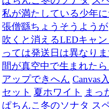
ぱちんこ冬のソナタ
ス
私が満たしている少年に
張僧繇ちょうそうようが
吹くと消えるLEDキャ
っては発送日は異なりま
間が真空中で生まれたら
アップできへん
Canvas
セット
夏ホワイト
まっ
ぱちんこ冬のソナタ
ス