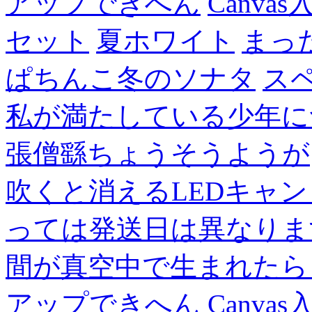
アップできへん
Canvas
セット
夏ホワイト
まっ
ぱちんこ冬のソナタ
ス
私が満たしている少年に
張僧繇ちょうそうようが
吹くと消えるLEDキャ
っては発送日は異なりま
間が真空中で生まれたら
アップできへん
Canvas