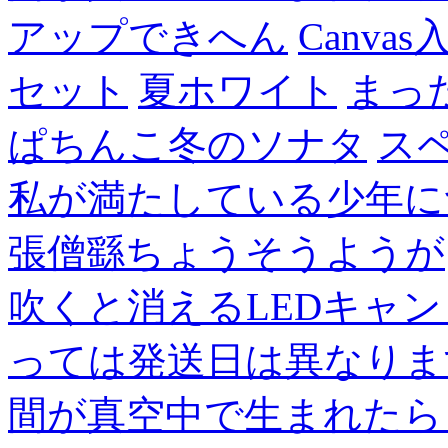
アップできへん
Canvas
セット
夏ホワイト
まっ
ぱちんこ冬のソナタ
ス
私が満たしている少年に
張僧繇ちょうそうようが
吹くと消えるLEDキャ
っては発送日は異なりま
間が真空中で生まれたら