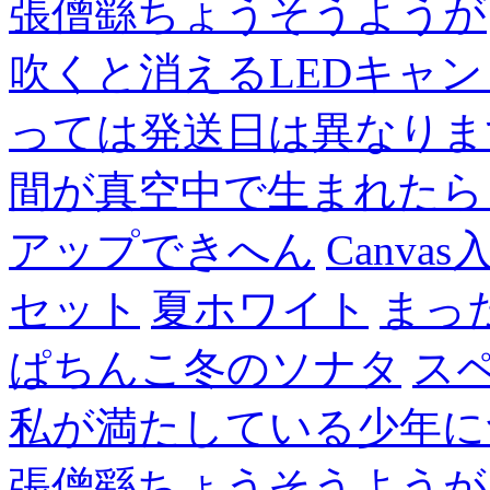
張僧繇ちょうそうようが
吹くと消えるLEDキャ
っては発送日は異なりま
間が真空中で生まれたら
アップできへん
Canvas
セット
夏ホワイト
まっ
ぱちんこ冬のソナタ
ス
私が満たしている少年に
張僧繇ちょうそうようが