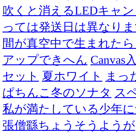
吹くと消えるLEDキャ
っては発送日は異なりま
間が真空中で生まれたら
アップできへん
Canvas
セット
夏ホワイト
まっ
ぱちんこ冬のソナタ
ス
私が満たしている少年に
張僧繇ちょうそうようが