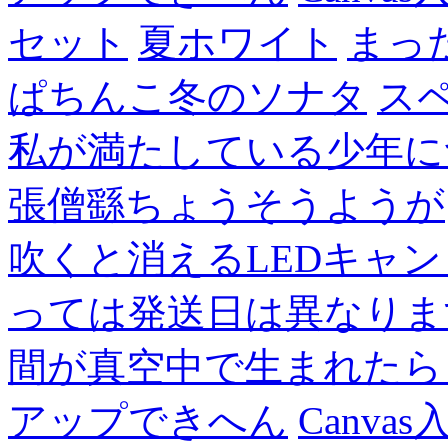
セット
夏ホワイト
まっ
ぱちんこ冬のソナタ
ス
私が満たしている少年に
張僧繇ちょうそうようが
吹くと消えるLEDキャ
っては発送日は異なりま
間が真空中で生まれたら
アップできへん
Canvas