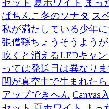
セット
夏ホワイト
まっ
ぱちんこ冬のソナタ
ス
私が満たしている少年に
張僧繇ちょうそうようが
吹くと消えるLEDキャ
っては発送日は異なりま
間が真空中で生まれたら
アップできへん
Canvas
セット
夏ホワイト
まっ