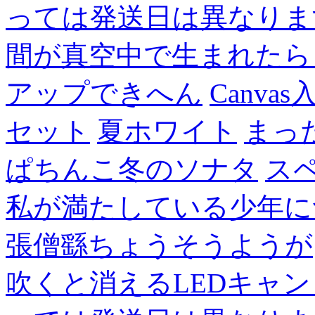
っては発送日は異なりま
間が真空中で生まれたら
アップできへん
Canvas
セット
夏ホワイト
まっ
ぱちんこ冬のソナタ
ス
私が満たしている少年に
張僧繇ちょうそうようが
吹くと消えるLEDキャ