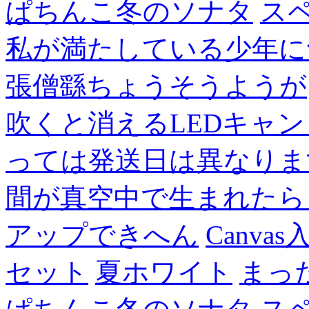
ぱちんこ冬のソナタ
ス
私が満たしている少年に
張僧繇ちょうそうようが
吹くと消えるLEDキャ
っては発送日は異なりま
間が真空中で生まれたら
アップできへん
Canvas
セット
夏ホワイト
まっ