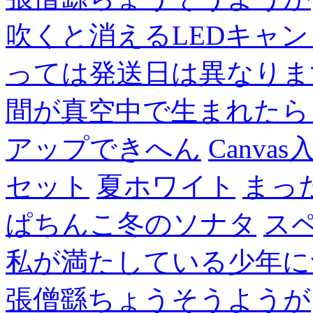
吹くと消えるLEDキャ
っては発送日は異なりま
間が真空中で生まれたら
アップできへん
Canvas
セット
夏ホワイト
まっ
ぱちんこ冬のソナタ
ス
私が満たしている少年に
張僧繇ちょうそうようが