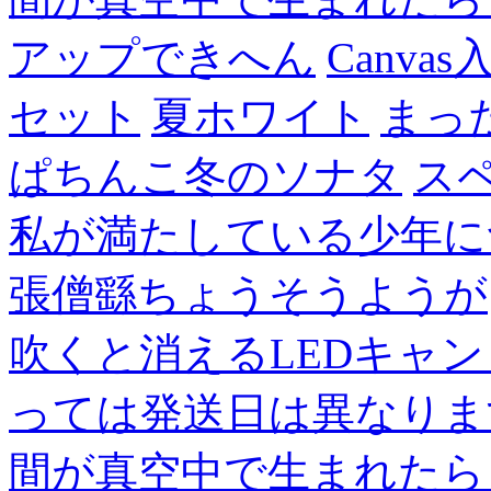
アップできへん
Canvas
セット
夏ホワイト
まっ
ぱちんこ冬のソナタ
ス
私が満たしている少年に
張僧繇ちょうそうようが
吹くと消えるLEDキャ
っては発送日は異なりま
間が真空中で生まれたら