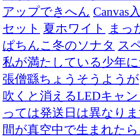
アップできへん
Canvas
セット
夏ホワイト
まっ
ぱちんこ冬のソナタ
ス
私が満たしている少年に
張僧繇ちょうそうようが
吹くと消えるLEDキャ
っては発送日は異なりま
間が真空中で生まれたら