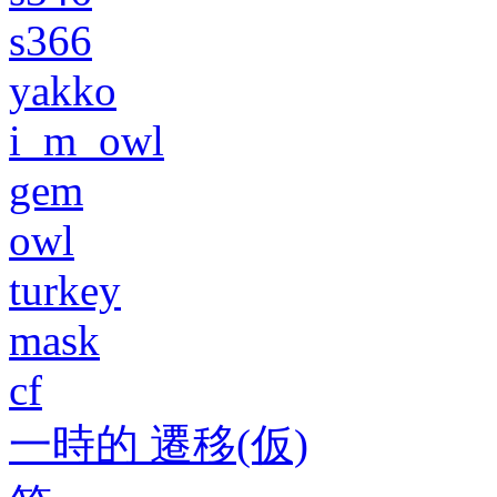
s366
yakko
i_m_owl
gem
owl
turkey
mask
cf
一時的 遷移(仮)