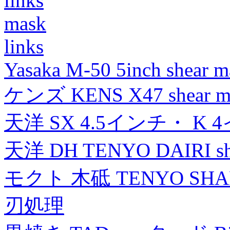
links
mask
links
Yasaka M-50 5inch shear m
ケンズ KENS X47 shear mad
天洋 SX 4.5インチ・ K 
天洋 DH TENYO DAIRI shea
モクト 木砥 TENYO SH
刃処理