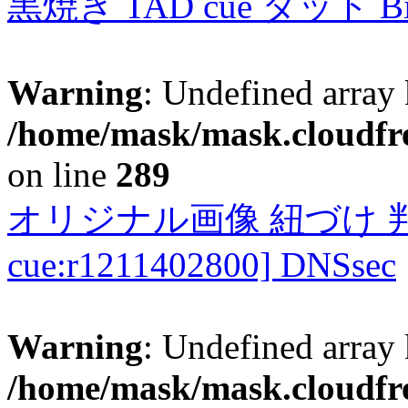
黒焼き TAD cue タッド 
Warning
: Undefined array 
/home/mask/mask.cloudfre
on line
289
オリジナル画像 紐づけ 判定
cue:r1211402800] DNSsec
Warning
: Undefined array 
/home/mask/mask.cloudfre