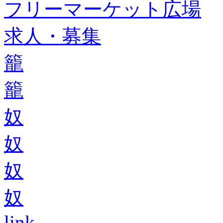
フリーマーケット広場
求人・募集
籠
籠
奴
奴
奴
奴
link