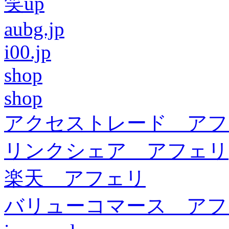
笑up
aubg.jp
i00.jp
shop
shop
アクセストレード アフ
リンクシェア アフェリ
楽天 アフェリ
バリューコマース アフ