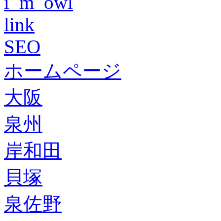
i_m_owl
link
SEO
ホームページ
大阪
泉州
岸和田
貝塚
泉佐野