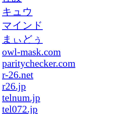
キュウ
マインド
まぃどぅ
owl-mask.com
paritychecker.com
r-26.net
r26.jp
telnum.jp
tel072.jp