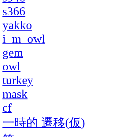
s366
yakko
i_m_owl
gem
owl
turkey
mask
cf
一時的 遷移(仮)