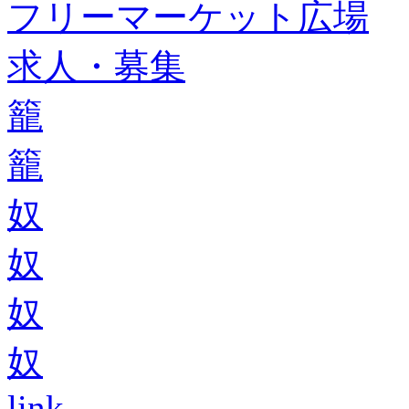
フリーマーケット広場
求人・募集
籠
籠
奴
奴
奴
奴
link