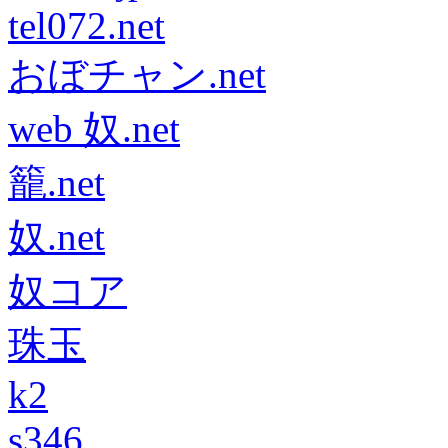
tel072.net
おぼチャン.net
web 奴.net
籠.net
奴.net
奴コア
珠玉
k2
s346