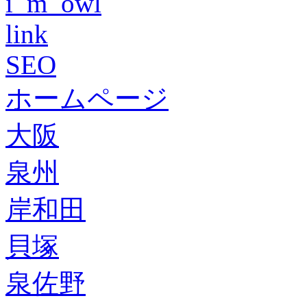
i_m_owl
link
SEO
ホームページ
大阪
泉州
岸和田
貝塚
泉佐野