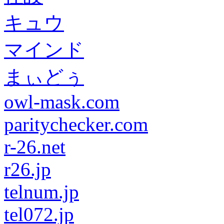
キュウ
マインド
まぃどぅ
owl-mask.com
paritychecker.com
r-26.net
r26.jp
telnum.jp
tel072.jp