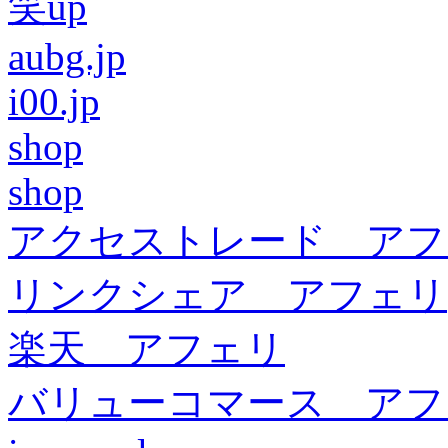
笑up
aubg.jp
i00.jp
shop
shop
アクセストレード アフ
リンクシェア アフェリ
楽天 アフェリ
バリューコマース アフ