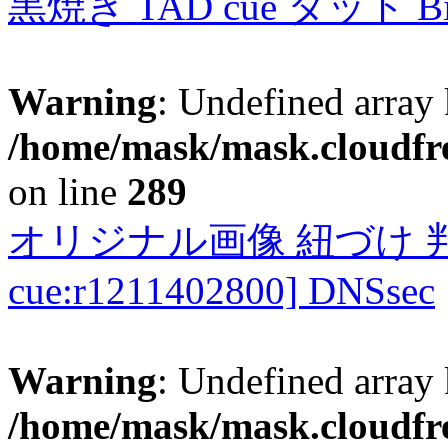
黒焼き TAD cue タッド 
Warning
: Undefined array 
/home/mask/mask.cloudfre
on line
289
オリジナル画像 紐づけ 判定
cue:r1211402800] DNSsec
Warning
: Undefined array 
/home/mask/mask.cloudfre