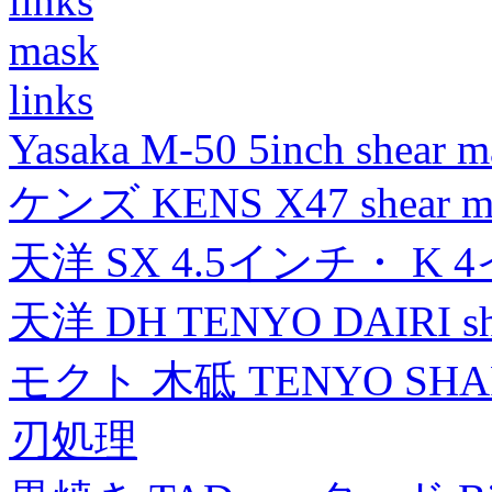
links
mask
links
Yasaka M-50 5inch shear m
ケンズ KENS X47 shear mad
天洋 SX 4.5インチ・ K 
天洋 DH TENYO DAIRI shea
モクト 木砥 TENYO SH
刃処理