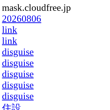
mask.cloudfree.jp
20260806
link
link
disguise
disguise
disguise
disguise
disguise
住設