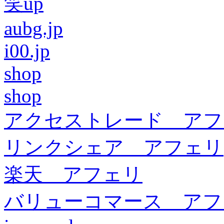
笑up
aubg.jp
i00.jp
shop
shop
アクセストレード アフ
リンクシェア アフェリ
楽天 アフェリ
バリューコマース アフ