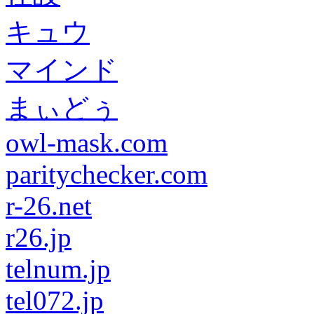
キュウ
マインド
まぃどぅ
owl-mask.com
paritychecker.com
r-26.net
r26.jp
telnum.jp
tel072.jp