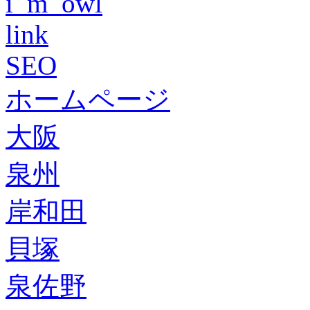
i_m_owl
link
SEO
ホームページ
大阪
泉州
岸和田
貝塚
泉佐野