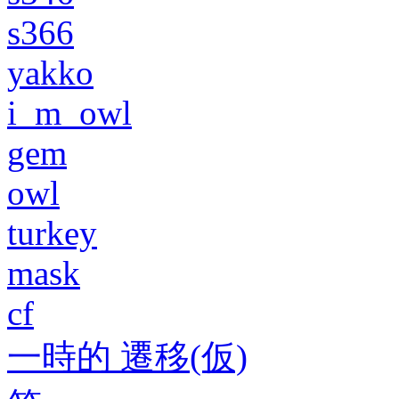
s366
yakko
i_m_owl
gem
owl
turkey
mask
cf
一時的 遷移(仮)