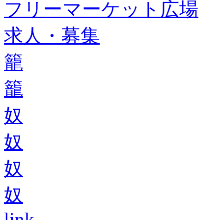
フリーマーケット広場
求人・募集
籠
籠
奴
奴
奴
奴
link