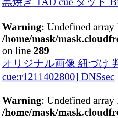
黒焼き TAD cue タッド 
Warning
: Undefined array 
/home/mask/mask.cloudfre
on line
289
オリジナル画像 紐づけ 判定
cue:r1211402800] DNSsec
Warning
: Undefined array 
/home/mask/mask.cloudfre