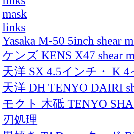
links
mask
links
Yasaka M-50 5inch shear m
ケンズ KENS X47 shear mad
天洋 SX 4.5インチ・ K 
天洋 DH TENYO DAIRI shea
モクト 木砥 TENYO SH
刃処理