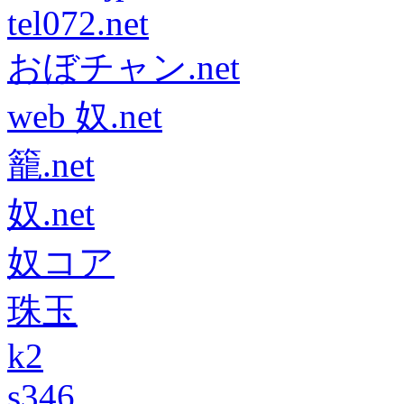
tel072.net
おぼチャン.net
web 奴.net
籠.net
奴.net
奴コア
珠玉
k2
s346