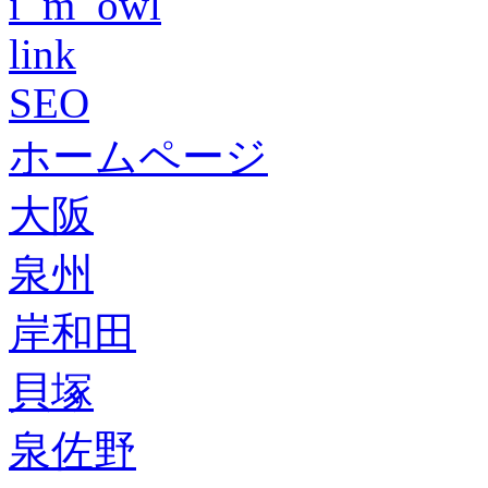
i_m_owl
link
SEO
ホームページ
大阪
泉州
岸和田
貝塚
泉佐野