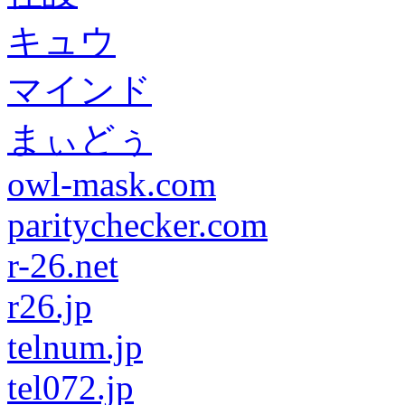
キュウ
マインド
まぃどぅ
owl-mask.com
paritychecker.com
r-26.net
r26.jp
telnum.jp
tel072.jp