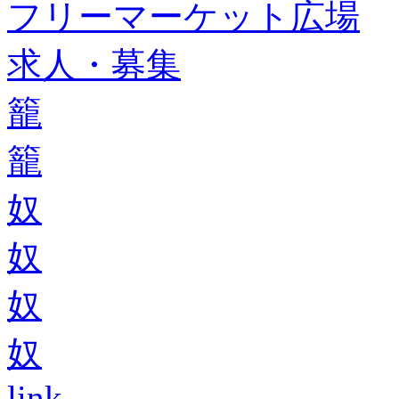
フリーマーケット広場
求人・募集
籠
籠
奴
奴
奴
奴
link