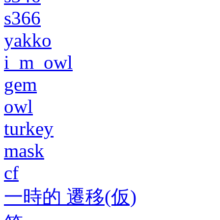
s366
yakko
i_m_owl
gem
owl
turkey
mask
cf
一時的 遷移(仮)