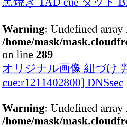
黒焼き TAD cue タッド 
Warning
: Undefined array 
/home/mask/mask.cloudfre
on line
289
オリジナル画像 紐づけ 判定
cue:r1211402800] DNSsec
Warning
: Undefined array 
/home/mask/mask.cloudfre