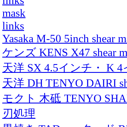
links
mask
links
Yasaka M-50 5inch shear m
ケンズ KENS X47 shear mad
天洋 SX 4.5インチ・ K 
天洋 DH TENYO DAIRI shea
モクト 木砥 TENYO SH
刃処理