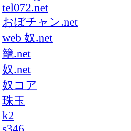
tel072.net
おぼチャン.net
web 奴.net
籠.net
奴.net
奴コア
珠玉
k2
s346