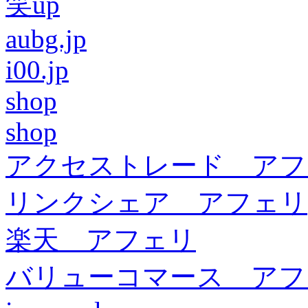
笑up
aubg.jp
i00.jp
shop
shop
アクセストレード アフ
リンクシェア アフェリ
楽天 アフェリ
バリューコマース アフ