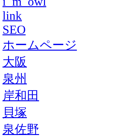
i_m_owl
link
SEO
ホームページ
大阪
泉州
岸和田
貝塚
泉佐野